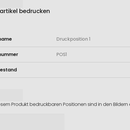
eartikel bedrucken
lname
Druckposition 1
onen
lnummer
POS1
estand
esem Produkt bedruckbaren Positionen sind in den Bildern 