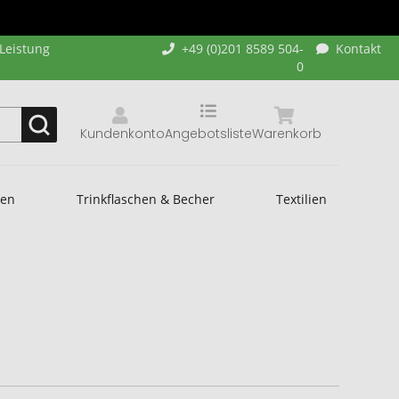
-Leistung
+49 (0)201 8589 504-
Kontakt
0
Kundenkonto
Angebotsliste
Warenkorb
hen
Trinkflaschen & Becher
Textilien