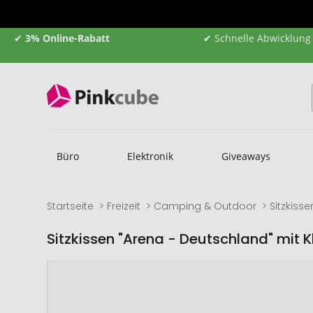
✔
3% Online-Rabatt
✔ Schnelle Abwicklung
Büro
Elektronik
Giveaways
Startseite
Freizeit
Camping & Outdoor
Sitzkisse
Sitzkissen "Arena - Deutschland" mit K
Zum
Zum
Ende
Anfang
der
der
Bildgalerie
Bildgalerie