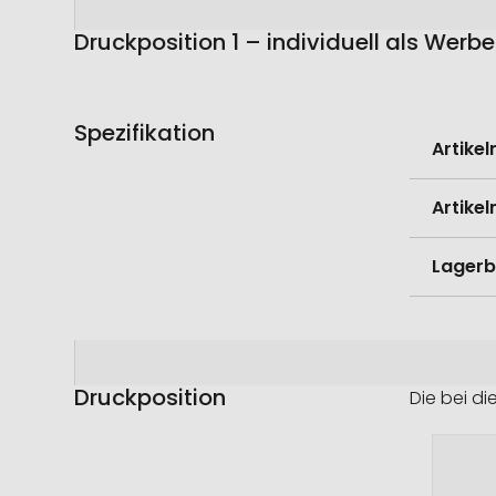
springen
springen
Druckposition 1 – individuell als Werb
Spezifikation
Weitere
Artike
Informati
Artike
Lagerb
Druckposition
Die bei di