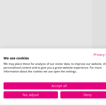
Privacy 
We use cookies
ge
We may place these for analysis of our visitor data, to improve our website, s
personalised content and to give you a great website experience. For more
information about the cookies we use open the settings.
Accept all
No, adjust
Deny