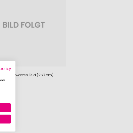
policy
lbes/schwarzes Feld (21x7 cm)
how