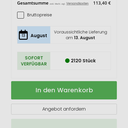
Gesamtsumme
113,40 €
Versandkosten
exkl. MwSt. zzgl.
Bruttopreise
Voraussichtliche Lieferung
13
August
am
13. August
SOFORT
2120 Stück
VERFÜGBAR
Snappy
Auf
In den Warenkorb
Lunchbox
Lager
und
Besteckset
Angebot anfordern