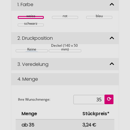
Bildgalerie
1.
Farbe
springen
weiss
rot
blau
schwarz
2.
Druckposition
Deckel (140 x 50 
Keine
mm)
3.
Veredelung
4.
Menge
Ihre Wunschmenge:
Menge
Stückpreis*
ab 35
3,24 €