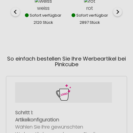
weiss
rot
Sofort verfügbar
Sofort verfügbar
Sofor
2120 Stück
2897 Stück
267
So einfach bestellen Sie Ihre Werbeartikel bei
Pinkcube
Schritt 1:
Artikelkonfiguration
Wählen Sie Ihre gewünschten