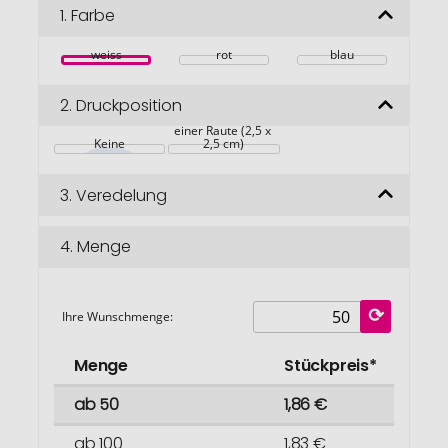
Bildgalerie
1.
Farbe
springen
weiss
rot
blau
2.
Druckposition
auf dem Softball in 
einer Raute (2,5 x 
Keine
2,5 cm)
3.
Veredelung
4.
Menge
Ihre Wunschmenge:
Menge
Stückpreis*
ab 50
1,86 €
ab 100
1,83 €