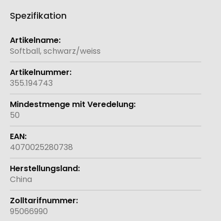
Spezifikation
Weitere
Informationen
Softball, schwarz/weiss
355.194743
50
4070025280738
China
95066990