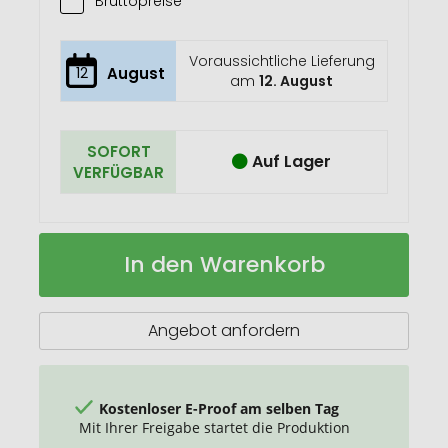
Bruttopreise
Voraussichtliche Lieferung
12
August
am
12. August
SOFORT
Auf Lager
VERFÜGBAR
Softball
Auf
In den Warenkorb
Lager
Angebot anfordern
Kostenloser E-Proof am selben Tag
Mit Ihrer Freigabe startet die Produktion