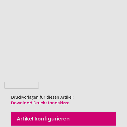
Ende
der
Bildgalerie
springen
Druckvorlagen für diesen Artikel:
Download Druckstandskizze
Zum
Artikel konfigurieren
Anfang
der