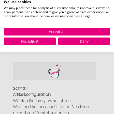
We use cookies
weiss
rot
We may place these for analysis of our visitor data, to improve our website,
Sofort verfügbar
Sofort verfügbar
Sofor
show personalised content and to give you a great website experience. For
more information about the cookies we use open the settings.
Accept all
No, adjust
Deny
So einfach bestellen Sie Ihre Werbeartikel bei
Pinkcube
Schritt 1:
Artikelkonfiguration
Wählen Sie Ihre gewünschten
Werbeartikel aus und passen Sie diese
nach Ihren Vorstellungen an.