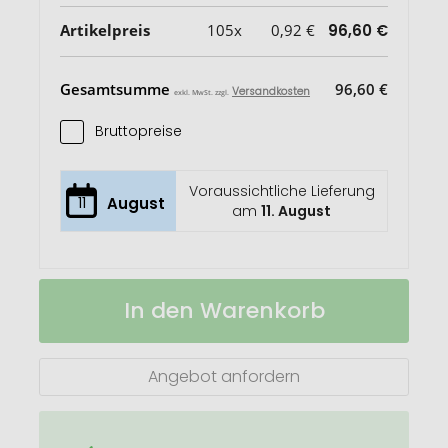
Artikelpreis
105x
0,92 €
96,60 €
Gesamtsumme
96,60 €
Versandkosten
exkl. MwSt. zzgl.
Bruttopreise
Voraussichtliche Lieferung
11
August
am
11. August
Sonnenblende
Auf
In den Warenkorb
mit
Lager
Sublimationdruck
Angebot anfordern