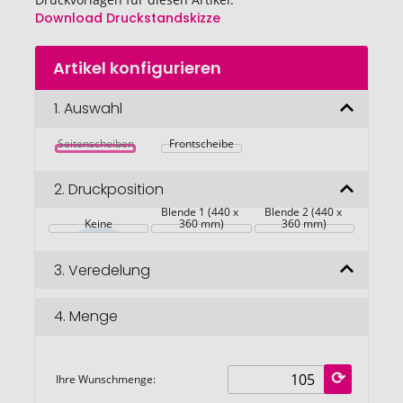
Download Druckstandskizze
Zum
Artikel konfigurieren
Anfang
der
Bildgalerie
1.
Auswahl
springen
Seitenscheiben
Frontscheibe
2.
Druckposition
Blende 1 (440 x 
Blende 2 (440 x 
Keine
360 mm)
360 mm)
3.
Veredelung
4.
Menge
Ihre Wunschmenge: