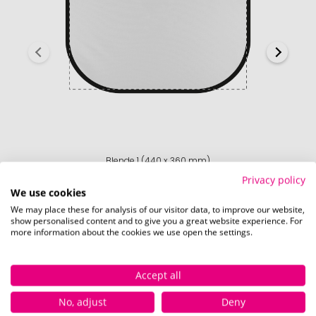
Blende 1 (440 x 360 mm)
Privacy policy
Schnell und einfach
hier
die Standskizze
We use cookies
herunterladen.
We may place these for analysis of our visitor data, to improve our website,
show personalised content and to give you a great website experience. For
more information about the cookies we use open the settings.
Accept all
Verfügbare Farben
No, adjust
Deny