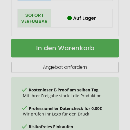
SOFORT
Auf Lager
VERFÜGBAR
Sophie
Auf
In den Warenkorb
Muval
Lager
Bademantel
Kimono,
380
Angebot anfordern
gr/m2
Kostenloser E-Proof am selben Tag
Mit Ihrer Freigabe startet die Produktion
Professioneller Datencheck für 0,00€
Wir prüfen Ihr Logo für den Druck
Risikofreies Einkaufen