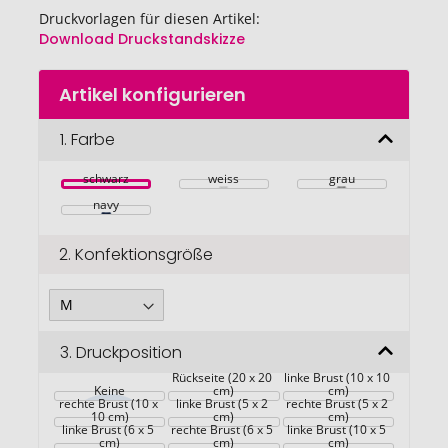
Druckvorlagen für diesen Artikel:
Download Druckstandskizze
Zum
Artikel konfigurieren
Anfang
der
Bildgalerie
1.
Farbe
springen
schwarz
weiss
grau
navy
2.
Konfektionsgröße
3.
Druckposition
Rückseite (20 x 20 
linke Brust (10 x 10 
Keine
cm)
cm)
rechte Brust (10 x 
linke Brust (5 x 2 
rechte Brust (5 x 2 
10 cm)
cm)
cm)
linke Brust (6 x 5 
rechte Brust (6 x 5 
linke Brust (10 x 5 
cm)
cm)
cm)