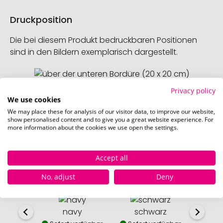
Druckposition
Die bei diesem Produkt bedruckbaren Positionen
sind in den Bildern exemplarisch dargestellt.
Privacy policy
über der unteren Bordüre (20 x 20 cm)
We use cookies
Schnell und einfach
hier
die Standskizze
We may place these for analysis of our visitor data, to improve our website,
show personalised content and to give you a great website experience. For
herunterladen.
more information about the cookies we use open the settings.
Accept all
No, adjust
Deny
Verfügbare Farben
navy
schwarz