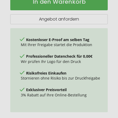
In den Warenkorb
Muval
Lager
Badetuch
recycelt
100x50
Angebot anfordern
cm,
450
gr/m2
Kostenloser E-Proof am selben Tag
Mit Ihrer Freigabe startet die Produktion
Professioneller Datencheck für 0,00€
Wir prüfen Ihr Logo für den Druck
Risikofreies Einkaufen
Stornieren ohne Risiko bis zur Druckfreigabe
Exklusiver Preisvorteil
3% Rabatt auf Ihre Online-Bestellung