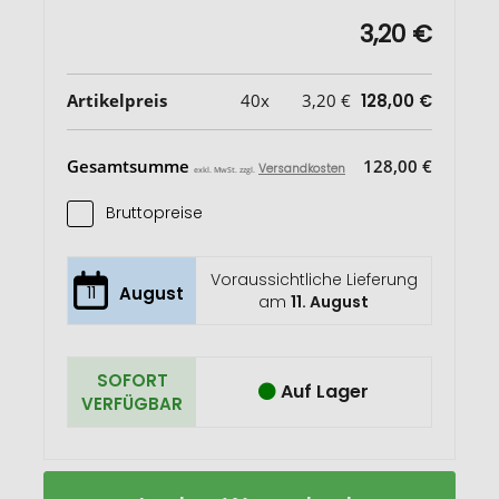
3,20 €
Artikelpreis
40x
3,20 €
128,00 €
Gesamtsumme
128,00 €
Versandkosten
exkl. MwSt. zzgl.
Bruttopreise
Voraussichtliche Lieferung
11
August
am
11. August
SOFORT
Auf Lager
VERFÜGBAR
Sophie
Auf