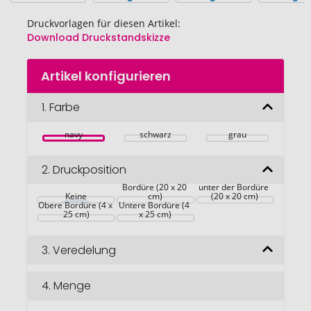
Druckvorlagen für diesen Artikel:
Download Druckstandskizze
Zum
Artikel konfigurieren
Anfang
der
Bildgalerie
1.
Farbe
springen
navy
schwarz
grau
2.
Druckposition
über der unteren 
Bordüre (20 x 20 
unter der Bordüre 
Keine
cm)
(20 x 20 cm)
Obere Bordüre (4 x 
Untere Bordüre (4 
25 cm)
x 25 cm)
3.
Veredelung
4.
Menge