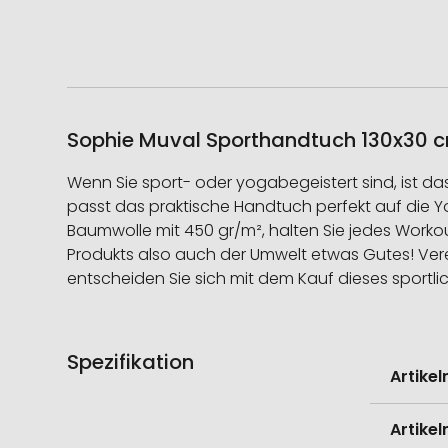
Sophie Muval Sporthandtuch 130x30 cm
Wenn Sie sport- oder yogabegeistert sind, ist d
passt das praktische Handtuch perfekt auf die 
Baumwolle mit 450 gr/m², halten Sie jedes Worko
Produkts also auch der Umwelt etwas Gutes! Vere
entscheiden Sie sich mit dem Kauf dieses sportl
Spezifikation
Weitere
Artike
Informati
Artike