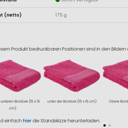
t (netto)
175 g
esem Produkt bedruckbaren Positionen sind in den Bildern 
 unteren Bordüre (15 x 15
unter der Bordüre (15 x 15 cm)
Obere Bord
cm)
nd einfach
hier
die Standskizze herunterladen.