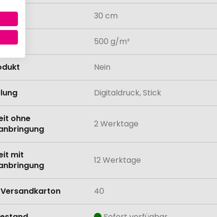
30 cm
atur
500 g/m²
odukt
Nein
lung
Digitaldruck, Stick
eit ohne
2 Werktage
anbringung
eit mit
12 Werktage
anbringung
Versandkarton
40
estand
Sofort verfügbar