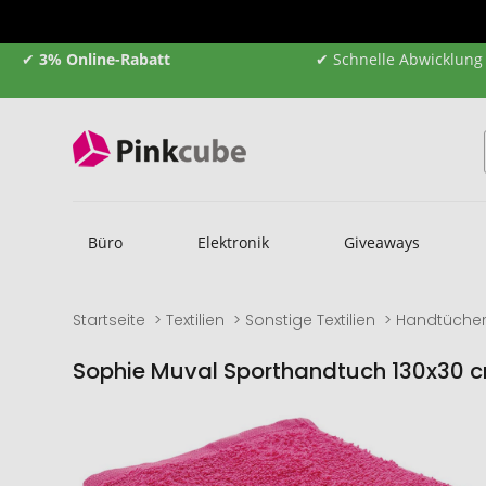
✔
3% Online-Rabatt
✔ Schnelle Abwicklung
Büro
Elektronik
Giveaways
Startseite
Textilien
Sonstige Textilien
Handtüche
Sophie Muval Sporthandtuch 130x30 
Zum
Zum
Ende
Anfang
der
der
Bildgalerie
Bildgalerie