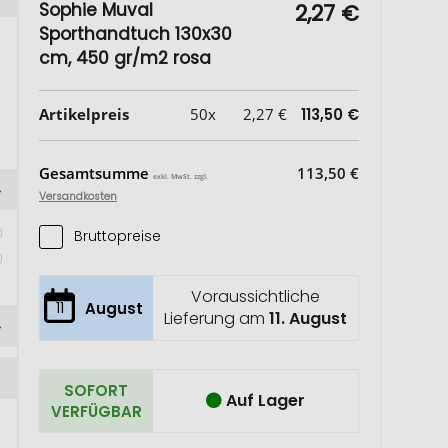
Sophie Muval
2,27 €
Sporthandtuch 130x30
cm, 450 gr/m2 rosa
Artikelpreis
50x
2,27 €
113,50 €
Gesamtsumme
113,50 €
exkl. MwSt. zzgl.
Versandkosten
Bruttopreise
Voraussichtliche
11
August
Lieferung am
11. August
SOFORT
Auf Lager
VERFÜGBAR