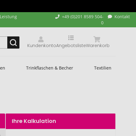
-Leistung
+49 (0)201 8589 504-
Kontakt
0
Kundenkonto
Angebotsliste
Warenkorb
hen
Trinkflaschen & Becher
Textilien
Ihre Kalkulation