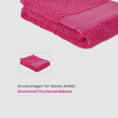
springen
springen
Druckvorlagen für diesen Artikel:
Download Druckstandskizze