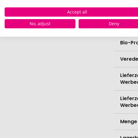
Breite
Accept all
No, adjust
Deny
Gramm
Bio-Pr
Verede
Lieferz
Werbe
Lieferz
Werbe
Menge 
Lagerb