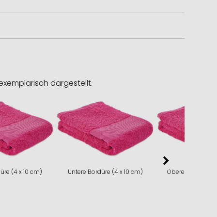
exemplarisch dargestellt.
üre (4 x 10 cm)
Untere Bordüre (4 x 10 cm)
Obere Bordüre (4