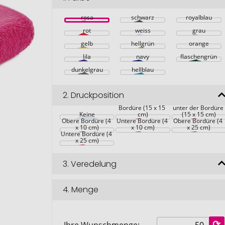
rosa
schwarz
royalblau
rot
weiss
grau
gelb
hellgrün
orange
lila
navy
flaschengrün
dunkelgrau
hellblau
2.
Druckposition
über der unteren 
Bordüre (15 x 15 
unter der Bordüre 
Keine
cm)
(15 x 15 cm)
Obere Bordüre (4 
Untere Bordüre (4 
Obere Bordüre (4 
x 10 cm)
x 10 cm)
x 25 cm)
Untere Bordüre (4 
x 25 cm)
3.
Veredelung
4.
Menge
Ihre Wunschmenge: