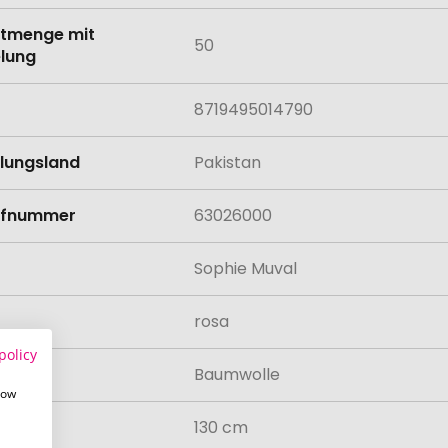
tmenge mit
50
lung
8719495014790
llungsland
Pakistan
rifnummer
63026000
Sophie Muval
rosa
policy
al
Baumwolle
how
130 cm