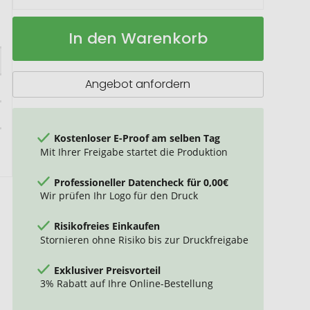
Sophie
Auf
In den Warenkorb
Muval
Lager
Sporthandtuch
130x30
cm,
Angebot anfordern
450
gr/m2
Kostenloser E-Proof am selben Tag
Mit Ihrer Freigabe startet die Produktion
Professioneller Datencheck für 0,00€
Wir prüfen Ihr Logo für den Druck
Risikofreies Einkaufen
Stornieren ohne Risiko bis zur Druckfreigabe
Exklusiver Preisvorteil
3% Rabatt auf Ihre Online-Bestellung