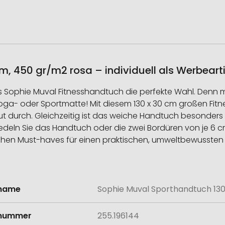
, 450 gr/m2 rosa – individuell als Werbeart
as Sophie Muval Fitnesshandtuch die perfekte Wahl. Denn 
Yoga- oder Sportmatte! Mit diesem 130 x 30 cm großen Fi
ut durch. Gleichzeitig ist das weiche Handtuch besonders 
deln Sie das Handtuch oder die zwei Bordüren von je 6 c
ichen Must-haves für einen praktischen, umweltbewussten u
lname
Sophie Muval Sporthandtuch 13
onen
lnummer
255.196144