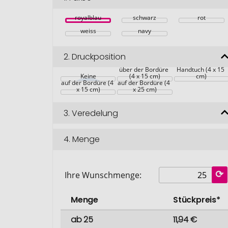
royalblau
schwarz
rot
weiss
navy
2.
Druckposition
oben auf dem 
über der Bordüre 
Handtuch (4 x 15 
Keine
(4 x 15 cm)
cm)
auf der Bordüre (4 
auf der Bordüre (4 
x 15 cm)
x 25 cm)
3.
Veredelung
4.
Menge
Ihre Wunschmenge:
Menge
Stückpreis*
ab 25
11,94 €