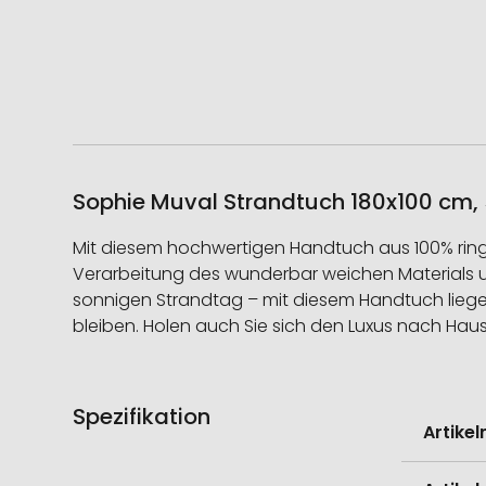
Sophie Muval Strandtuch 180x100 cm, 
Mit diesem hochwertigen Handtuch aus 100% ringg
Verarbeitung des wunderbar weichen Materials u
sonnigen Strandtag – mit diesem Handtuch liegen 
bleiben. Holen auch Sie sich den Luxus nach Hause
Spezifikation
Weitere
Artike
Informati