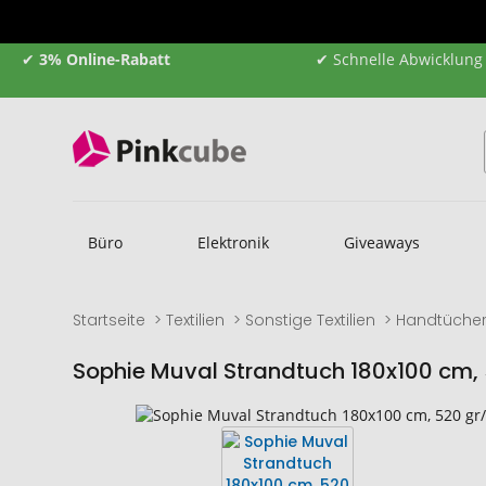
✔
3% Online-Rabatt
✔ Schnelle Abwicklung
Büro
Elektronik
Giveaways
Startseite
Textilien
Sonstige Textilien
Handtüche
Sophie Muval Strandtuch 180x100 cm,
Zum
Zum
Ende
Anfang
der
der
Bildgalerie
Bildgalerie