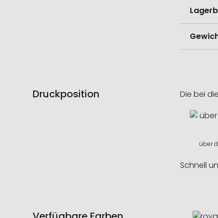
Lagerb
Gewich
Druckposition
Die bei di
über d
Schnell u
Verfügbare Farben