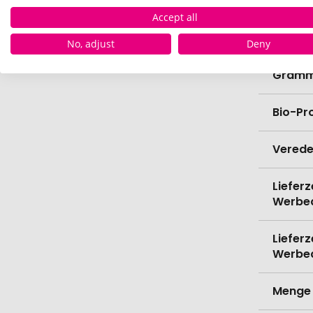
Länge
Accept all
Breite
No, adjust
Deny
Gramm
Bio-Pr
Verede
Lieferz
Werbe
Lieferz
Werbe
Menge 