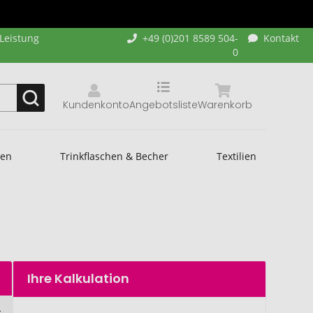
-Leistung
+49 (0)201 8589 504-
Kontakt
0
Kundenkonto
Angebotsliste
Warenkorb
hen
Trinkflaschen & Becher
Textilien
Ihre Kalkulation