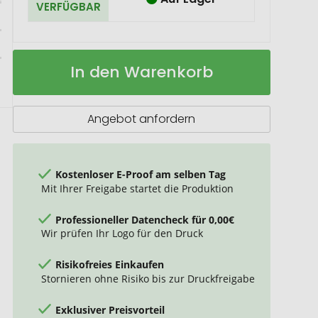
VERFÜGBAR
Sophie
Auf
In den Warenkorb
Muval
Lager
Strandtuch
180x100
cm,
Angebot anfordern
520
gr/m2
Kostenloser E-Proof am selben Tag
Mit Ihrer Freigabe startet die Produktion
Professioneller Datencheck für 0,00€
Wir prüfen Ihr Logo für den Druck
Risikofreies Einkaufen
Stornieren ohne Risiko bis zur Druckfreigabe
Exklusiver Preisvorteil