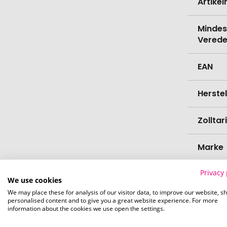
Artike
Mindes
Verede
EAN
Herste
Zollta
Marke
Privacy 
Farbe
We use cookies
We may place these for analysis of our visitor data, to improve our website, s
Materi
personalised content and to give you a great website experience. For more
information about the cookies we use open the settings.