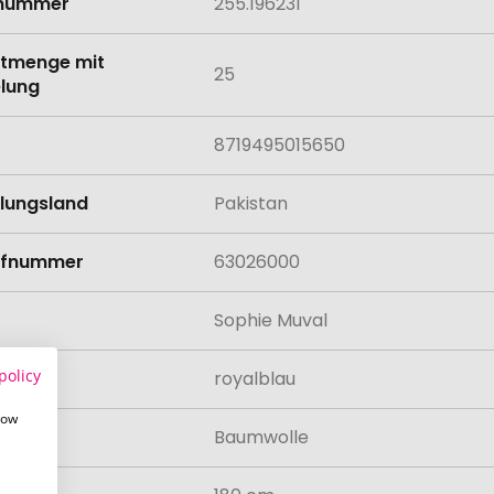
lnummer
255.196231
tmenge mit
25
lung
8719495015650
llungsland
Pakistan
rifnummer
63026000
Sophie Muval
policy
royalblau
how
al
Baumwolle