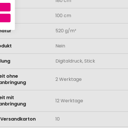
180 cm
100 cm
atur
520 g/m²
odukt
Nein
lung
Digitaldruck, Stick
eit ohne
2 Werktage
anbringung
eit mit
12 Werktage
anbringung
Versandkarton
10