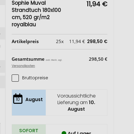
Sophie Muval
11,94 €
Strandtuch 180x100
cm, 520 gr/m2
royalblau
Artikelpreis
25x
11,94 €
298,50 €
Gesamtsumme
298,50 €
exkl. MwSt. zzgl.
Versandkosten
Bruttopreise
Voraussichtliche
10
August
Lieferung am
10.
August
SOFORT
Auf Lager