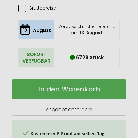
Bruttopreise
Voraussichtliche Lieferung
13
August
am
13. August
SOFORT
6729 Stück
VERFÜGBAR
Speichenstrahler
Auf
In den Warenkorb
Lager
Angebot anfordern
Kostenloser E-Proof am selben Tag