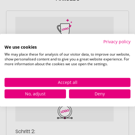
Privacy policy
We use cookies
Schritt 1:
Artikelkonfiguration
We may place these for analysis of our visitor data, to improve our website,
show personalised content and to give you a great website experience. For
Wählen Sie Ihre gewünschten
more information about the cookies we use open the settings.
Werbeartikel aus und passen Sie diese
nach Ihren Vorstellungen an.
Accept all
Anschließend legen Sie die konfigurierten
Artikel in Ihren Warenkorb.
No, adjust
Deny
Schritt 2: