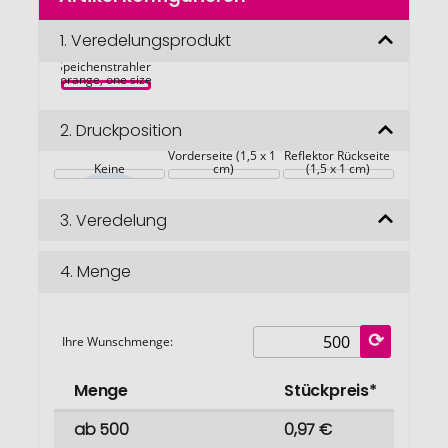
der
Bildgalerie
1.
Veredelungsprodukt
springen
Speichenstrahler, 
orange, one size
2.
Druckposition
Reflektor 
Vorderseite (1,5 x 1 
Reflektor Rückseite 
Keine
cm)
(1,5 x 1 cm)
3.
Veredelung
4.
Menge
Ihre Wunschmenge:
Menge
Stückpreis*
ab 500
0,97 €