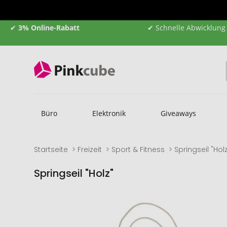
✔
3% Online-Rabatt
✔ Schnelle Abwicklung
Büro
Elektronik
Giveaways
Startseite
Freizeit
Sport & Fitness
Springseil "Hol
Springseil "Holz"
Zum
Zum
Ende
Anfang
der
der
Bildgalerie
Bildgalerie