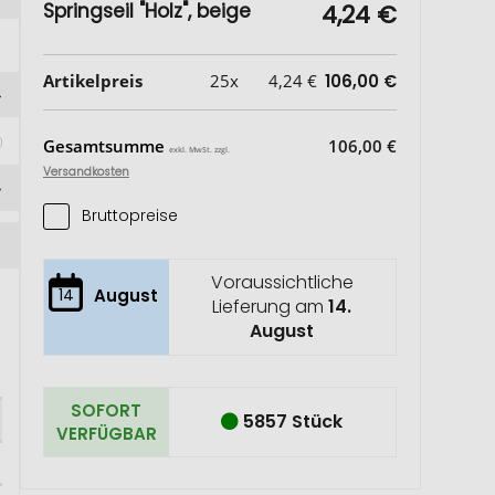
Springseil "Holz", beige
4,24 €
Artikelpreis
25x
4,24 €
106,00 €
 
Gesamtsumme
106,00 €
exkl. MwSt. zzgl.
Versandkosten
Bruttopreise
Voraussichtliche
14
August
Lieferung am
14.
August
SOFORT
5857 Stück
VERFÜGBAR