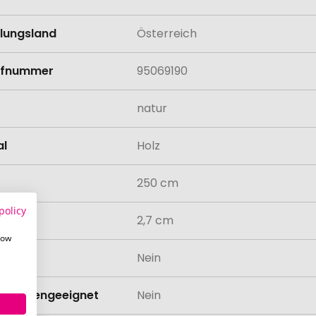
llungsland
Österreich
rifnummer
95069190
natur
al
Holz
250 cm
policy
messer
2,7 cm
how
odukt
Nein
schinengeeignet
Nein