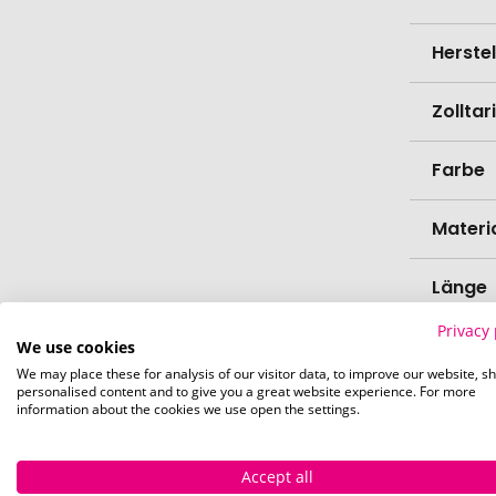
Herste
Zollta
Farbe
Materi
Länge
Privacy 
Durch
We use cookies
We may place these for analysis of our visitor data, to improve our website, s
personalised content and to give you a great website experience. For more
Bio-Pr
information about the cookies we use open the settings.
Spülma
Accept all