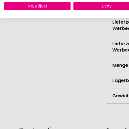
No, adjust
Deny
Verede
Lieferz
Werbe
Lieferz
Werbe
Menge 
Lagerb
Gewich