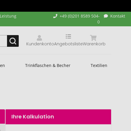
-Leistung
+49 (0)201 8589 504-
Kontakt
0
Kundenkonto
Angebotsliste
Warenkorb
hen
Trinkflaschen & Becher
Textilien
Ihre Kalkulation