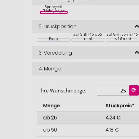
Springseil 
"Holz", beige
2.
Druckposition
auf Griff (15 x 55 
auf Griff vorne (15
Keine
mm)
x 18 mm)
3.
Veredelung
4.
Menge
Ihre Wunschmenge:
Menge
Stückpreis*
ab 25
4,24 €
ab 50
4,18 €