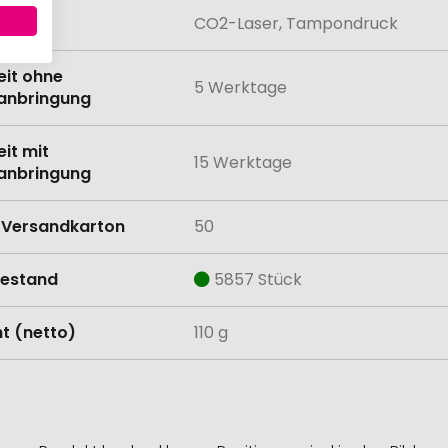
lung
CO2-Laser, Tampondruck
eit ohne
5 Werktage
anbringung
eit mit
15 Werktage
anbringung
Versandkarton
50
estand
5857 Stück
t (netto)
110 g