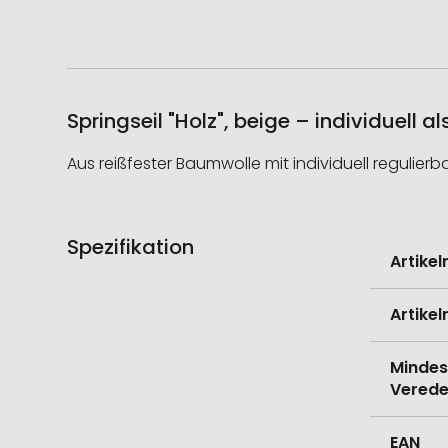
Springseil "Holz", beige – individuell 
Aus reißfester Baumwolle mit individuell regulier
Spezifikation
Weitere
Artike
Informati
Artike
Mindes
Verede
EAN