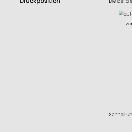
Druckposition
Die bei di
auf
Schnell u