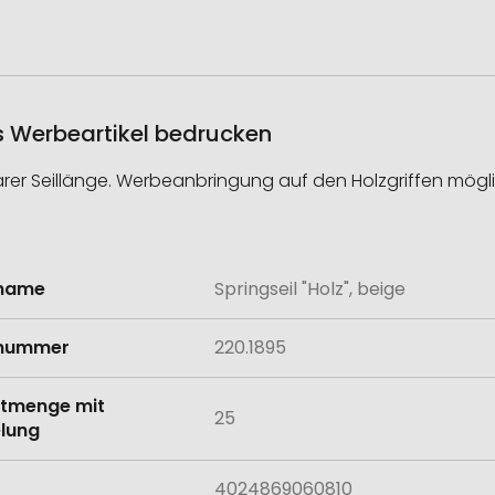
als Werbeartikel bedrucken
barer Seillänge. Werbeanbringung auf den Holzgriffen mögli
lname
Springseil "Holz", beige
onen
lnummer
220.1895
tmenge mit
25
lung
4024869060810