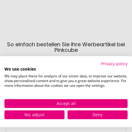
So einfach bestellen Sie Ihre Werbeartikel bei
Pinkcube
Privacy policy
We use cookies
We may place these for analysis of our visitor data, to improve our website,
show personalised content and to give you a great website experience. For
Schritt 1:
more information about the cookies we use open the settings.
Artikelkonfiguration
Wählen Sie Ihre gewünschten
Accept all
Werbeartikel aus und passen Sie diese
nach Ihren Vorstellungen an.
No, adjust
Deny
Anschließend legen Sie die konfigurierten
Artikel in Ihren Warenkorb.