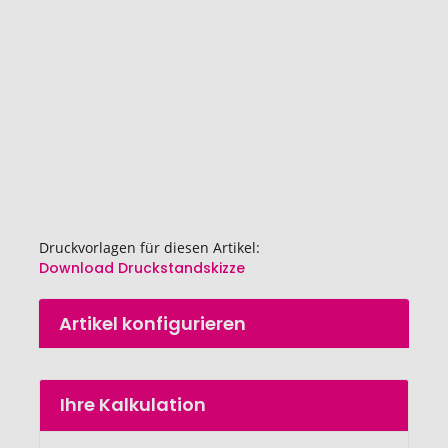
Zum
Druckvorlagen für diesen Artikel:
Anfang
Download Druckstandskizze
der
Bildgalerie
Artikel konfigurieren
springen
Ihre Kalkulation