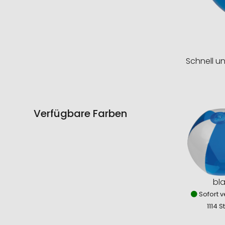
Schnell u
Verfügbare Farben
bl
Sofort v
1114 S