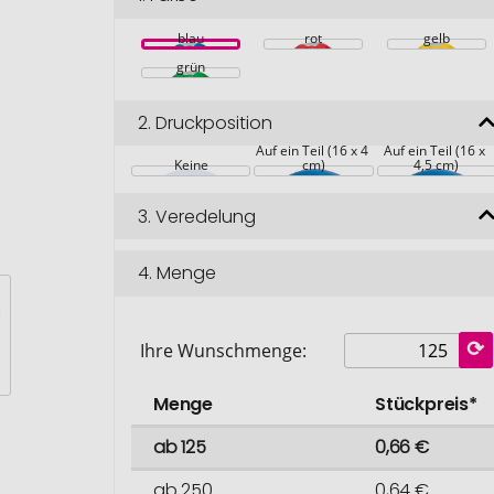
blau
rot
gelb
grün
2.
Druckposition
Auf ein Teil (16 x 4 
Auf ein Teil (16 x 
Keine
cm)
4,5 cm)
3.
Veredelung
4.
Menge
Ihre Wunschmenge:
Menge
Stückpreis*
ab 125
0,66 €
ab 250
0,64 €