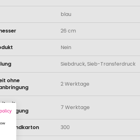
blau
messer
26 cm
odukt
Nein
lung
Siebdruck, Sieb-Transferdruck
eit ohne
2 Werktage
anbringung
eit mit
7 Werktage
anbringung
policy
how
Versandkarton
300