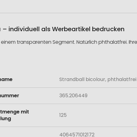
u – individuell als Werbeartikel bedrucken
 einem transparenten Segment. Natürlich phthalatfrei. Ih
lname
Strandball bicolour, phthalatfrei
onen
lnummer
365.206449
tmenge mit
125
lung
4064571012172