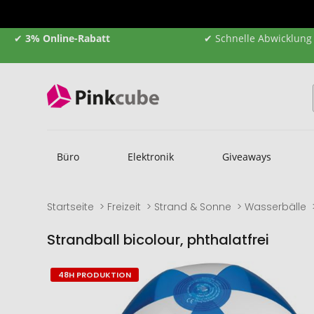
✔
3% Online-Rabatt
✔ Schnelle Abwicklung
Büro
Elektronik
Giveaways
Startseite
Freizeit
Strand & Sonne
Wasserbälle
Strandball bicolour, phthalatfrei
Zum
Zum
48H PRODUKTION
Ende
Anfang
der
der
Bildgalerie
Bildgalerie