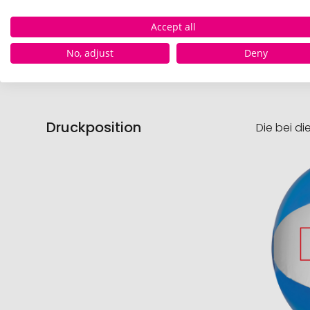
Lagerb
Accept all
Gewich
No, adjust
Deny
Druckposition
Die bei di