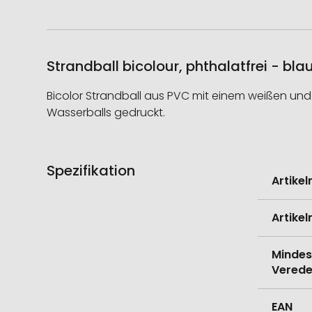
Strandball bicolour, phthalatfrei - bla
Bicolor Strandball aus PVC mit einem weißen und
Wasserballs gedruckt.
Spezifikation
Weitere
Artike
Informati
Artike
Mindes
Verede
EAN