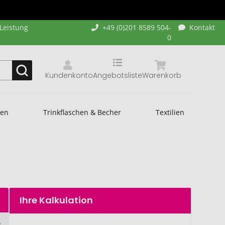
-Leistung
+49 (0)201 8589 504-
Kontakt
0
Kundenkonto
Angebotsliste
Warenkorb
hen
Trinkflaschen & Becher
Textilien
Ihre Kalkulation