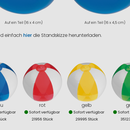
Auf ein Teil (16 x 4 cm)
Auf ein Teil (16 x 4,5 cm)
nd einfach
hier
die Standskizze herunterladen.
au
rot
gelb
g
erfügbar
Sofort verfügbar
Sofort verfügbar
Sofort
tück
21956 Stück
29995 Stück
3512