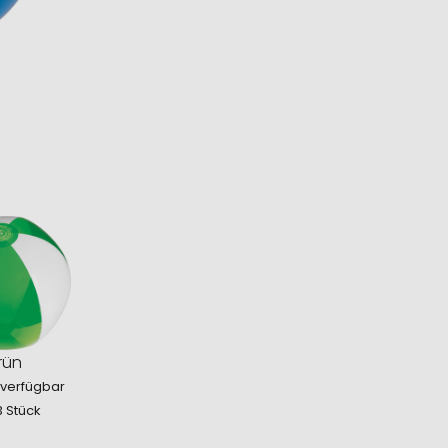
rün
 verfügbar
3 Stück