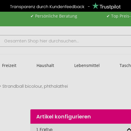
✔ Persönliche Beratung
✔ Top Preis
Freizeit
Haushalt
Lebensmittel
Tasc
Strandball bicolour, phthalatfrei
Artikel konfigurieren
1.
Farbe