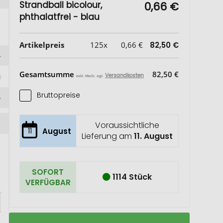
Strandball bicolour,
0,66 €
phthalatfrei - blau
Artikelpreis
125x
0,66 €
82,50 €
Gesamtsumme
82,50 €
Versandkosten
exkl. MwSt. zzgl.
Bruttopreise
Voraussichtliche
11
August
Lieferung am
11. August
SOFORT
1114 Stück
VERFÜGBAR
Strandball
Auf