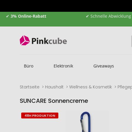
✔
3% Online-Rabatt
✔ Schnelle Abwicklung
Büro
Elektronik
Giveaways
Startseite
Haushalt
Wellness & Kosmetik
Pflege
SUNCARE Sonnencreme
Zum
Zum
48H PRODUKTION
Ende
Anfang
der
der
Bildgalerie
Bildgalerie