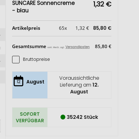
SUNCARE Sonnencreme
1,32 €
- blau
Artikelpreis
65x
1,32 €
85,80 €
Gesamtsumme
85,80 €
Versandkosten
exkl. MwSt. zzgl.
Bruttopreise
Voraussichtliche
12
August
Lieferung am
12.
August
SOFORT
35242 Stück
VERFÜGBAR