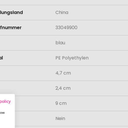
llungsland
China
rifnummer
33049900
blau
al
PE Polyethylen
4,7 cm
2,4 cm
policy
9 cm
how
odukt
Nein