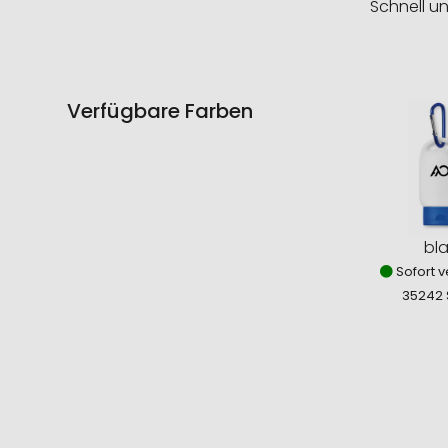
Schnell u
Verfügbare Farben
bl
Sofort v
35242 