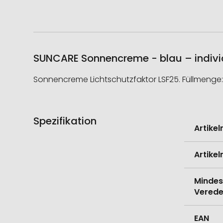
SUNCARE Sonnencreme - blau – individ
Sonnencreme Lichtschutzfaktor LSF25. Füllmenge: 
Spezifikation
Weitere
Artike
Informati
Artike
Mindes
Verede
EAN