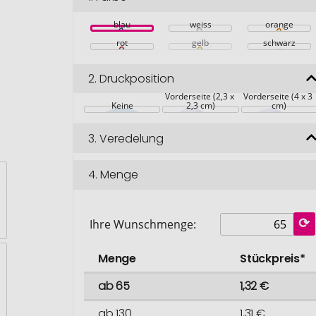
blau
weiss
orange
rot
gelb
schwarz
2.
Druckposition
Vorderseite (2,3 x 
Vorderseite (4 x 3 
Keine
2,3 cm)
cm)
3.
Veredelung
4.
Menge
Ihre Wunschmenge:
Menge
Stückpreis*
ab 65
1,32 €
ab 130
1,31 €