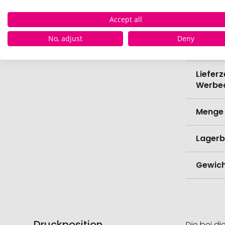
Verede
Accept all
Lieferz
No, adjust
Deny
Werbe
Lieferz
Werbe
Menge 
Lagerb
Gewich
Druckposition
Die bei di