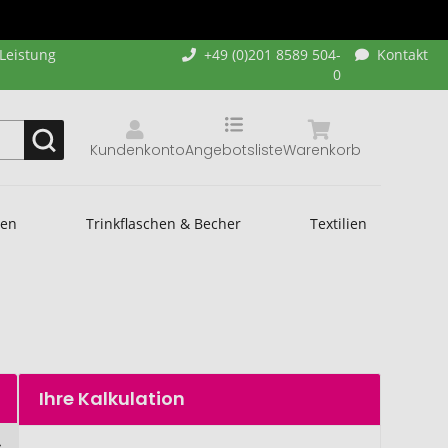
-Leistung
+49 (0)201 8589 504-
Kontakt
0
Kundenkonto
Angebotsliste
Warenkorb
hen
Trinkflaschen & Becher
Textilien
Ihre Kalkulation