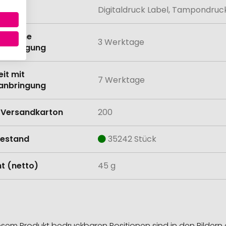
lung
Digitaldruck Label, Tampondruc
eit ohne
3 Werktage
anbringung
eit mit
7 Werktage
anbringung
Versandkarton
200
estand
35242 Stück
t (netto)
45 g
esem Produkt bedruckbaren Positionen sind in den Bildern 