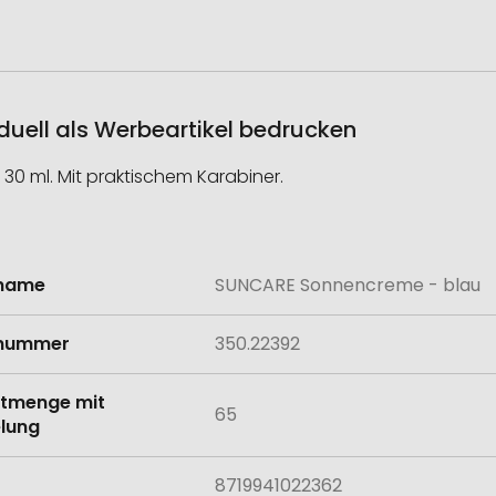
uell als Werbeartikel bedrucken
30 ml. Mit praktischem Karabiner.
lname
SUNCARE Sonnencreme - blau
onen
lnummer
350.22392
tmenge mit
65
lung
8719941022362