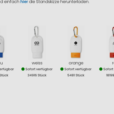
nd einfach
hier
die Standskizze herunterladen.
au
weiss
orange
r
erfügbar
Sofort verfügbar
Sofort verfügbar
Sofort
Stück
34916 Stück
5481 Stück
1819