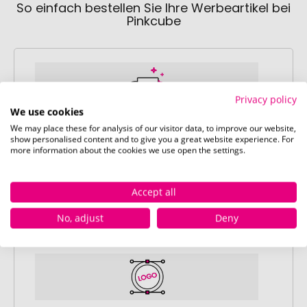
So einfach bestellen Sie Ihre Werbeartikel bei
Pinkcube
Privacy policy
We use cookies
We may place these for analysis of our visitor data, to improve our website,
Schritt 1:
show personalised content and to give you a great website experience. For
Artikelkonfiguration
more information about the cookies we use open the settings.
Wählen Sie Ihre gewünschten
Werbeartikel aus und passen Sie diese
Accept all
nach Ihren Vorstellungen an.
Anschließend legen Sie die konfigurierten
No, adjust
Deny
Artikel in Ihren Warenkorb.