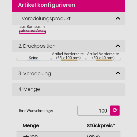
Artikel konfigurieren
Anfang
der
Bildgalerie
1.
Veredelungsprodukt
Telefonständer 
springen
aus Bambus in 
Kraftkarton/braun
2.
Druckposition
Artikel Vorderseite 
Artikel Vorderseite 
Keine
(65 x 100 mm)
(50 x 40 mm)
3.
Veredelung
4.
Menge
Ihre Wunschmenge:
Menge
Stückpreis*