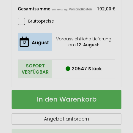
Gesamtsumme
192,00 €
Versandkosten
exkl. MwSt. zzgl.
Bruttopreise
Voraussichtliche Lieferung
12
August
am
12. August
SOFORT
20547 Stück
VERFÜGBAR
Telefonständer
Auf
In den Warenkorb
aus
Lager
Bambus
in
Kraftkarton
Angebot anfordern