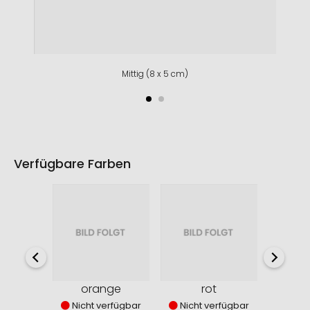
Mittig (8 x 5 cm)
Verfügbare Farben
orange
rot
Nicht verfügbar
Nicht verfügbar
Nich