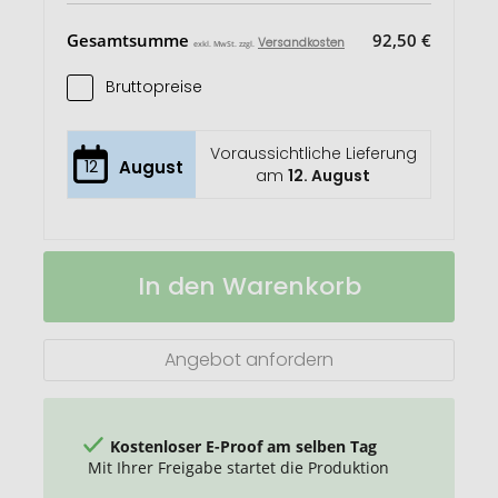
Gesamtsumme
92,50 €
Versandkosten
exkl. MwSt. zzgl.
Bruttopreise
Voraussichtliche Lieferung
12
August
am
12. August
Telio
Auf
In den Warenkorb
Weihnachtsmütze
Lager
Angebot anfordern
Kostenloser E-Proof am selben Tag
Mit Ihrer Freigabe startet die Produktion