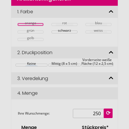
der
Bildgalerie
1.
Farbe
springen
orange
rot
blau
grün
schwarz
weiss
gelb
2.
Druckposition
Vorderseite-weiße 
Keine
Mittig (8 x 5 cm)
Fläche (12 x 2,5 cm)
3.
Veredelung
4.
Menge
Ihre Wunschmenge:
Menge
Stückpreis*