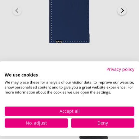
Rückseite (120 x 100 mm)
Privacy policy
We use cookies
We may place these for analysis of our visitor data, to improve our website,
show personalised content and to give you a great website experience. For
more information about the cookies we use open the settings.
Verfügbare Farben
Accept all
No, adjust
Deny
dunkelblau
as
Sofort verfügbar
Nich