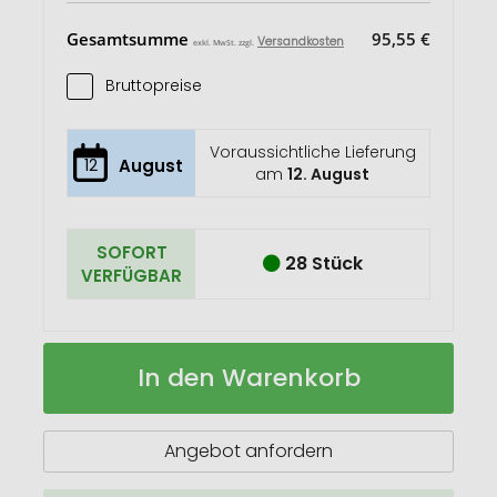
Gesamtsumme
95,55 €
Versandkosten
exkl. MwSt. zzgl.
Bruttopreise
Voraussichtliche Lieferung
12
August
am
12. August
SOFORT
28 Stück
VERFÜGBAR
Terrax
Auf
In den Warenkorb
Multifunktions-
Lager
Schal
aus
RPET
Angebot anfordern