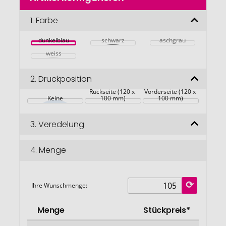
der
Bildgalerie
1.
Farbe
springen
dunkelblau
schwarz
aschgrau
weiss
2.
Druckposition
Rückseite (120 x 
Vorderseite (120 x 
Keine
100 mm)
100 mm)
3.
Veredelung
4.
Menge
Ihre Wunschmenge:
Menge
Stückpreis*