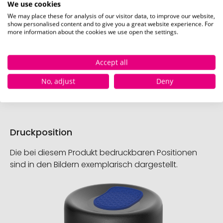
4250125472305
We use cookies
We may place these for analysis of our visitor data, to improve our website,
show personalised content and to give you a great website experience. For
more information about the cookies we use open the settings.
China
Accept all
96170000
No, adjust
Deny
Mehr anzeigen
Druckposition
Die bei diesem Produkt bedruckbaren Positionen
sind in den Bildern exemplarisch dargestellt.