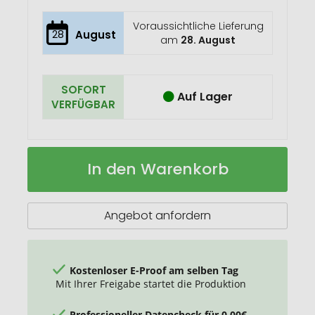
Voraussichtliche Lieferung
28
August
am
28. August
SOFORT
Auf Lager
VERFÜGBAR
Thermo
Auf
In den Warenkorb
Lunchpot
Lager
RE98-
myNIZZA
Angebot anfordern
Kostenloser E-Proof am selben Tag
Mit Ihrer Freigabe startet die Produktion
Professioneller Datencheck für 0,00€