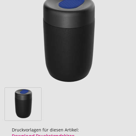
Ende
der
Bildgalerie
springen
Druckvorlagen für diesen Artikel: