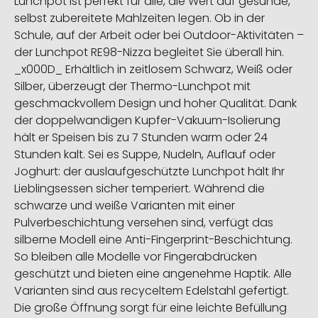
Lunchpot ist perfekt für alle, die Wert auf gesunde,
selbst zubereitete Mahlzeiten legen. Ob in der
Schule, auf der Arbeit oder bei Outdoor-Aktivitäten –
der Lunchpot RE98-Nizza begleitet Sie überall hin.
_x000D_ Erhältlich in zeitlosem Schwarz, Weiß oder
Silber, überzeugt der Thermo-Lunchpot mit
geschmackvollem Design und hoher Qualität. Dank
der doppelwandigen Kupfer-Vakuum-Isolierung
hält er Speisen bis zu 7 Stunden warm oder 24
Stunden kalt. Sei es Suppe, Nudeln, Auflauf oder
Joghurt: der auslaufgeschützte Lunchpot hält Ihr
Lieblingsessen sicher temperiert. Während die
schwarze und weiße Varianten mit einer
Pulverbeschichtung versehen sind, verfügt das
silberne Modell eine Anti-Fingerprint-Beschichtung.
So bleiben alle Modelle vor Fingerabdrücken
geschützt und bieten eine angenehme Haptik. Alle
Varianten sind aus recyceltem Edelstahl gefertigt.
Die große Öffnung sorgt für eine leichte Befüllung