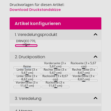
Druckvorlagen für diesen Artikel:
Download Druckstandskizze
Zum
Artikel konfigurieren
Anfang
der
Bildgalerie
1.
Veredelungsprodukt
Thermotrinkflasche 
RETUMBLER-
springen
DRINQEO 770, 
silber
2.
Druckposition
Vorderseite (3 x 
Rückseite (3 x 5,67 
Keine
5,67 cm)
cm)
Linke Seite (3 x 
Rechte Seite (3 x 
Rechte Seite (3 x 
5,67 cm)
5,67 cm)
8,67 cm)
Linke Seite (3 x 
Rückseite (3 x 8,67 
Vorderseite (3 x 
8,67 cm)
cm)
8,67 cm)
Vorderseite (3 x 
Rückseite (3 x 
11,67 cm)
11,67 cm)
3.
Veredelung