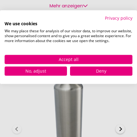
Mehr anzeigen
Privacy policy
We use cookies
Druckposition
We may place these for analysis of our visitor data, to improve our website,
show personalised content and to give you a great website experience. For
more information about the cookies we use open the settings.
Die bei diesem Produkt bedruckbaren Positionen
sind in den Bildern exemplarisch dargestellt.
Accept all
No, adjust
Deny