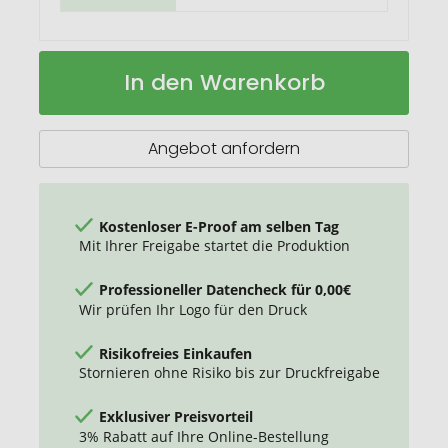
Thermotrinkflasche
Auf
In den Warenkorb
RETUMBLER-
Lager
DRINQEO
770
Angebot anfordern
Kostenloser E-Proof am selben Tag
Mit Ihrer Freigabe startet die Produktion
Professioneller Datencheck für 0,00€
Wir prüfen Ihr Logo für den Druck
Risikofreies Einkaufen
Stornieren ohne Risiko bis zur Druckfreigabe
Exklusiver Preisvorteil
3% Rabatt auf Ihre Online-Bestellung