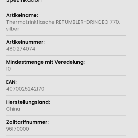
Weitere
Informationen
Thermotrinkflasche RETUMBLER-DRINQEO 770,
silber
480.274074
10
4070025242170
China
96170000