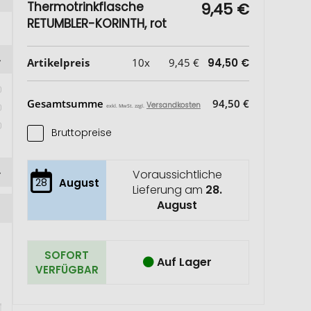
Thermotrinkflasche
9,45 €
RETUMBLER-KORINTH, rot
Artikelpreis
10x
9,45 €
94,50 €
Gesamtsumme
94,50 €
Versandkosten
exkl. MwSt. zzgl.
Bruttopreise
Voraussichtliche
28
August
Lieferung am
28.
August
SOFORT
Auf Lager
VERFÜGBAR