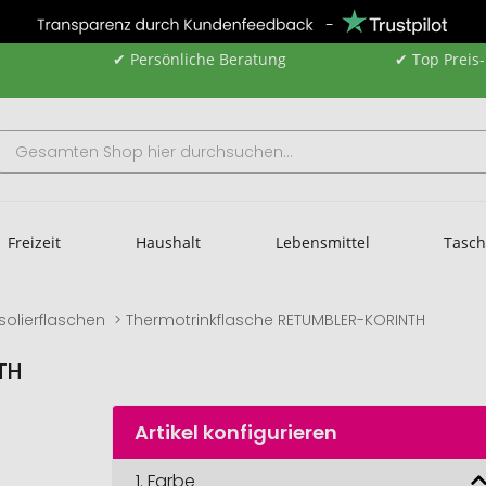
✔ Persönliche Beratung
✔ Top Preis
Freizeit
Haushalt
Lebensmittel
Tasc
Isolierflaschen
Thermotrinkflasche RETUMBLER-KORINTH
TH
Artikel konfigurieren
1.
Farbe