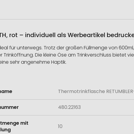
, rot – individuell als Werbeartikel bedruck
al für unterwegs. Trotz der großen Füllmenge von 600ml, wir
 Trinköffnung. Die kleine Öse am Trinkverschluss bietet vie
g eine sehr angenehme Haptik.
lname
Thermotrinkflasche RETUMBLER
onen
lnummer
480.22163
tmenge mit
10
lung