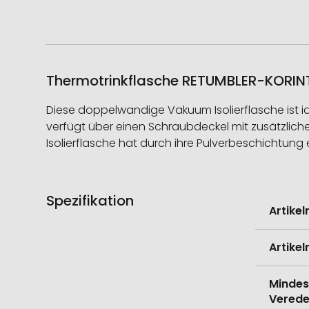
Thermotrinkflasche RETUMBLER-KORINTH
Diese doppelwandige Vakuum Isolierflasche ist ide
verfügt über einen Schraubdeckel mit zusätzlicher
Isolierflasche hat durch ihre Pulverbeschichtun
Spezifikation
Weitere
Artike
Informati
Artike
Mindes
Verede