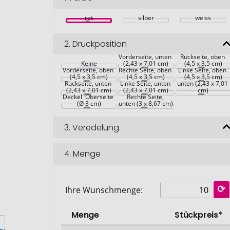
rot
silber
weiss
2.
Druckposition
Vorderseite, unten 
Rückseite, oben 
Keine
(2,43 x 7,01 cm)
(4,5 x 3,5 cm)
Vorderseite, oben 
Rechte Seite, oben 
Linke Seite, oben 
(4,5 x 3,5 cm)
(4,5 x 3,5 cm)
Rechte Seite, 
(4,5 x 3,5 cm)
Rückseite, unten 
Linke Seite, unten 
unten (2,43 x 7,01 
(2,43 x 7,01 cm)
(2,43 x 7,01 cm)
cm)
Deckel  Oberseite 
Rechte Seite, 
(Ø 3 cm)
unten (3 x 8,67 cm)
3.
Veredelung
4.
Menge
Ihre Wunschmenge:
Menge
Stückpreis*