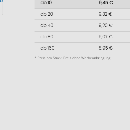
ab 10
9,45 €
ab 20
9,32 €
ab 40
9,20 €
ab 80
9,07 €
ab 160
8,95 €
* Preis pro Stück. Preis ohne Werbeanbringung