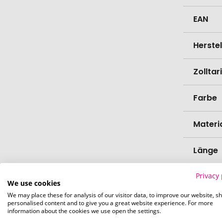
EAN
Herste
Zollta
Farbe
Materi
Länge
Privacy 
Breite
We use cookies
We may place these for analysis of our visitor data, to improve our website, s
Höhe
personalised content and to give you a great website experience. For more
information about the cookies we use open the settings.