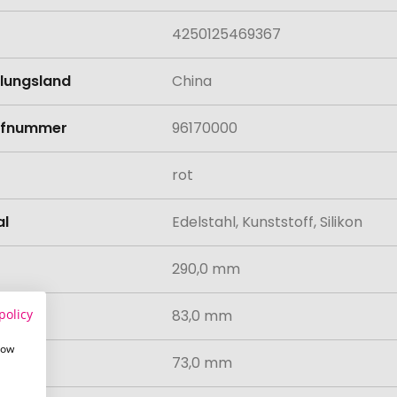
4250125469367
llungsland
China
rifnummer
96170000
rot
al
Edelstahl, Kunststoff, Silikon
290,0 mm
policy
83,0 mm
how
73,0 mm