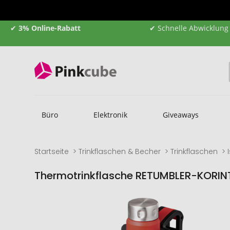
✔
3% Online-Rabatt
✔ Schnelle Abwicklung
Büro
Elektronik
Giveaways
Startseite
Trinkflaschen & Becher
Trinkflaschen
Thermotrinkflasche RETUMBLER-KORIN
Zum
Zum
Ende
Anfang
der
der
Bildgalerie
Bildgalerie