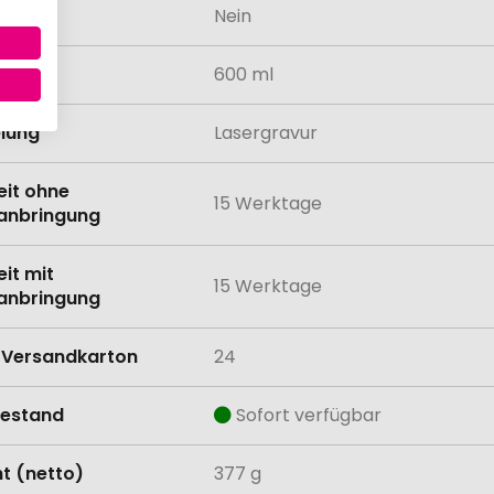
odukt
Nein
tät
600 ml
lung
Lasergravur
eit ohne
15 Werktage
anbringung
eit mit
15 Werktage
anbringung
Versandkarton
24
estand
Sofort verfügbar
t (netto)
377 g