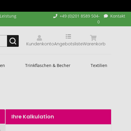
-Leistung
+49 (0)201 8589 504-
Kontakt
0
Kundenkonto
Angebotsliste
Warenkorb
hen
Trinkflaschen & Becher
Textilien
Ihre Kalkulation