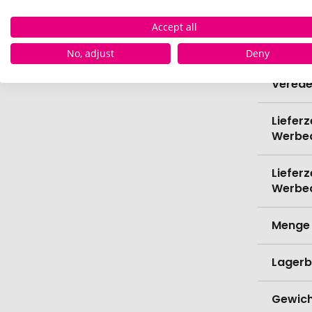
Bio-Pr
Accept all
Kapazi
No, adjust
Deny
Verede
Lieferz
Werbe
Lieferz
Werbe
Menge 
Lagerb
Gewich