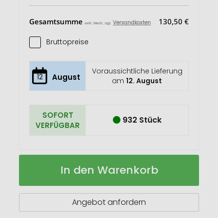
Gesamtsumme
130,50 €
Versandkosten
exkl. MwSt. zzgl.
Bruttopreise
Voraussichtliche Lieferung
12
August
am
12. August
SOFORT
932 Stück
VERFÜGBAR
Thor
Auf
In den Warenkorb
480
Lager
ml
Kupfer-
Vakuum
Angebot anfordern
Isolierflasche