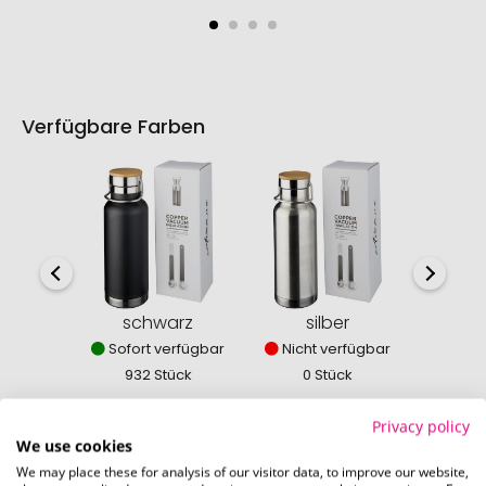
Verfügbare Farben
schwarz
silber
w
Sofort verfügbar
Nicht verfügbar
Sofor
932 Stück
0 Stück
184
Privacy policy
We use cookies
We may place these for analysis of our visitor data, to improve our website,