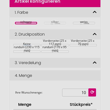
Artikel konfigurieren
Anfang
der
Bildgalerie
1.
Farbe
springen
schwarz
silber
weiss
2.
Druckposition
Vorderseite (25 x 
Vorderseite (25 x 
Keine
117 mm)
70 mm)
rundum (230 x 115 
rundum (170 x 95 
mm)
mm)
3.
Veredelung
4.
Menge
Ihre Wunschmenge:
Menge
Stückpreis*