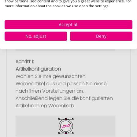
show personalised content and to give you a great website experience. For
So einfach bestellen Sie Ihre Werbeartikel bei
more information about the cookies we use open the settings.
Pinkcube
Accept all
No, adjust
Deny
Schritt 1:
Artikelkonfiguration
Wählen Sie Ihre gewünschten
Werbeartikel aus und passen Sie diese
nach Ihren Vorstellungen an.
Anschließend legen Sie die konfigurierten
Artikel in Ihren Warenkorb.