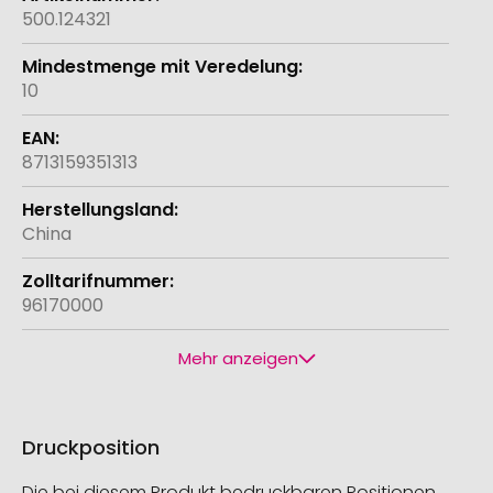
500.124321
10
8713159351313
China
96170000
Mehr anzeigen
Druckposition
Die bei diesem Produkt bedruckbaren Positionen