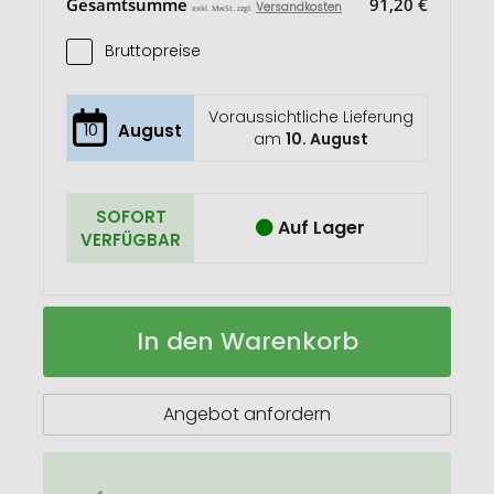
Gesamtsumme
91,20 €
Versandkosten
exkl. MwSt. zzgl.
Bruttopreise
Voraussichtliche Lieferung
10
August
am
10. August
SOFORT
Auf Lager
VERFÜGBAR
TOM®
Auf
In den Warenkorb
EB-
Lager
15
Harlekin
Elektronik-
Angebot anfordern
Feuerzeug