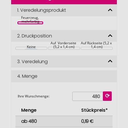
der
TOM® EB-15 
Bildgalerie
1.
Veredelungsprodukt
Harlekin 
Elektronik-
springen
Feuerzeug, 
mehrfarbig
2.
Druckposition
Auf  Vorderseite 
Auf Rückseite (5,2 x 
Keine
(5,2 x 1,4 cm)
1,4 cm)
3.
Veredelung
4.
Menge
Ihre Wunschmenge:
Menge
Stückpreis*
ab 480
0,19 €