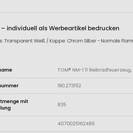
– individuell als Werbeartikel bedrucken
s: Transparent Weiß / Kappe: Chrom Silber - Normale Flamm
lname
TOM® NM-1 11 Reibradfeuerzeug, 
onen
lnummer
190.273152
tmenge mit
835
lung
4070025162485