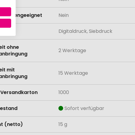
schinengeeignet
Nein
lung
Digitaldruck, Siebdruck
eit ohne
2 Werktage
anbringung
eit mit
15 Werktage
anbringung
Versandkarton
1000
estand
Sofort verfügbar
t (netto)
15 g