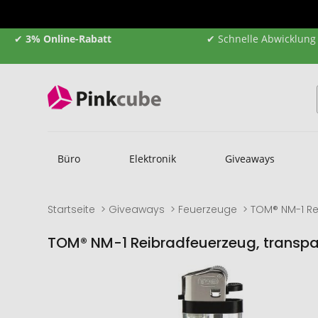
✔
3% Online-Rabatt
✔ Schnelle Abwicklung
Büro
Elektronik
Giveaways
Startseite
Giveaways
Feuerzeuge
TOM® NM-1 Re
TOM® NM-1 Reibradfeuerzeug, transpa
Zum
Zum
Ende
Anfang
der
der
Bildgalerie
Bildgalerie