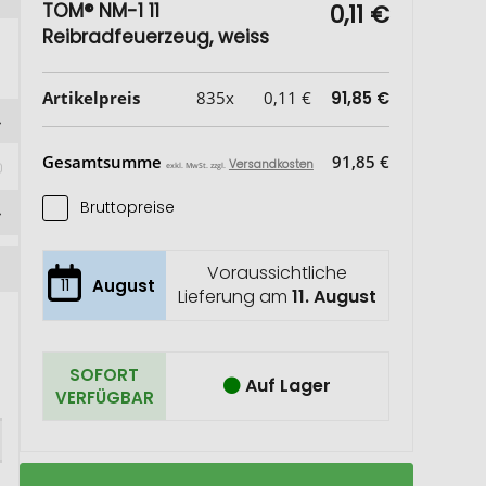
TOM® NM-1 11
0,11 €
Reibradfeuerzeug, weiss
Artikelpreis
835x
0,11 €
91,85 €
Gesamtsumme
91,85 €
Versandkosten
exkl. MwSt. zzgl.
Bruttopreise
Voraussichtliche
11
August
Lieferung am
11. August
SOFORT
Auf Lager
VERFÜGBAR
TOM®
Auf