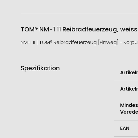
TOM® NM-1 11 Reibradfeuerzeug, weiss 
NM-1 11 | TOM® Reibradfeuerzeug [Einweg] - Korpu
Spezifikation
Weitere
Artike
Informati
Artike
Mindes
Verede
EAN