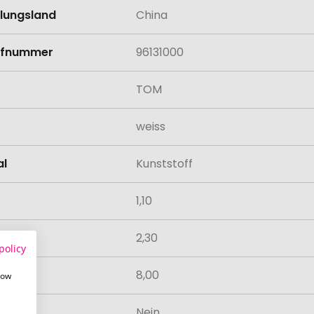
llungsland
China
rifnummer
96131000
TOM
weiss
al
Kunststoff
1,10
2,30
policy
8,00
how
odukt
Nein