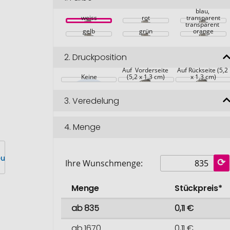
blau, 
weiss
rot
transparent
transparent 
gelb
grün
orange
2.
Druckposition
Auf  Vorderseite 
Auf Rückseite (5,2 
Keine
(5,2 x 1,3 cm)
x 1,3 cm)
3.
Veredelung
4.
Menge
Ihre Wunschmenge:
Menge
Stückpreis*
ab 835
0,11 €
ab 1670
0,11 €