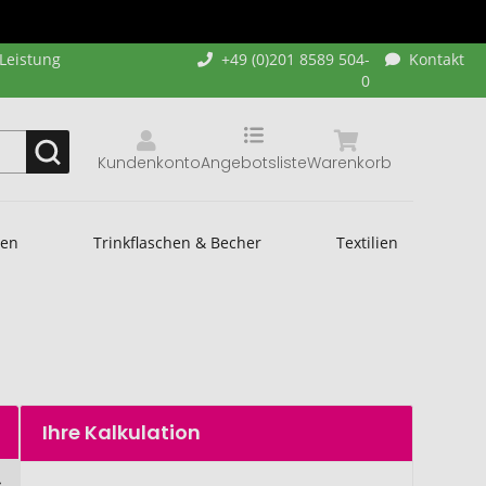
-Leistung
+49 (0)201 8589 504-
Kontakt
0
Kundenkonto
Angebotsliste
Warenkorb
hen
Trinkflaschen & Becher
Textilien
Ihre Kalkulation