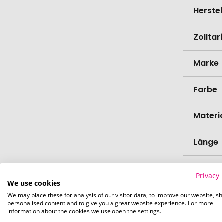
Herste
Zollta
Marke
Farbe
Materi
Länge
Breite
Privacy 
We use cookies
Höhe
We may place these for analysis of our visitor data, to improve our website, s
personalised content and to give you a great website experience. For more
information about the cookies we use open the settings.
Bio-Pr