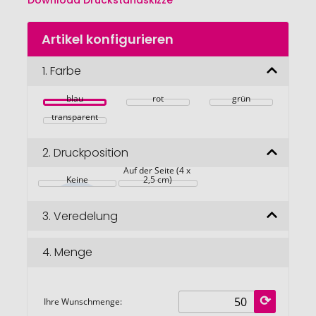
Download Druckstandskizze
Zum
Artikel konfigurieren
Anfang
der
Bildgalerie
1.
Farbe
springen
blau
rot
grün
transparent
2.
Druckposition
Auf der Seite (4 x 
Keine
2,5 cm)
3.
Veredelung
4.
Menge
Ihre Wunschmenge: