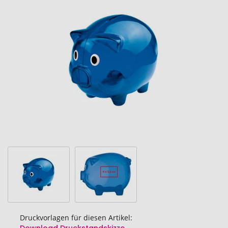
Ende
der
Bildgalerie
springen
Druckvorlagen für diesen Artikel: