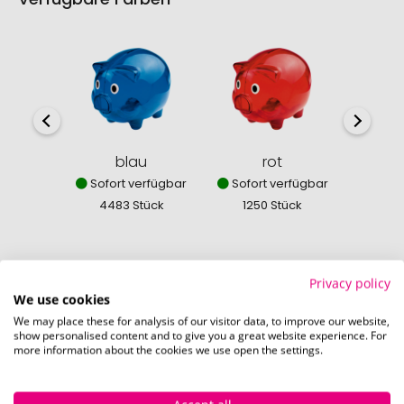
blau
rot
Sofort verfügbar
Sofort verfügbar
Sofor
4483 Stück
1250 Stück
255
Privacy policy
We use cookies
So einfach bestellen Sie Ihre Werbeartikel bei
We may place these for analysis of our visitor data, to improve our website,
Pinkcube
show personalised content and to give you a great website experience. For
more information about the cookies we use open the settings.