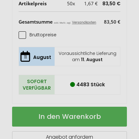
Artikelpreis
50x
1,67 €
83,50 €
Gesamtsumme
83,50 €
Versandkosten
exkl. MwSt. zzgl.
Bruttopreise
Voraussichtliche Lieferung
11
August
am
11. August
SOFORT
4483 Stück
VERFÜGBAR
Transparentes
Auf
In den Warenkorb
Sparschwein
Lager
Angebot anfordern