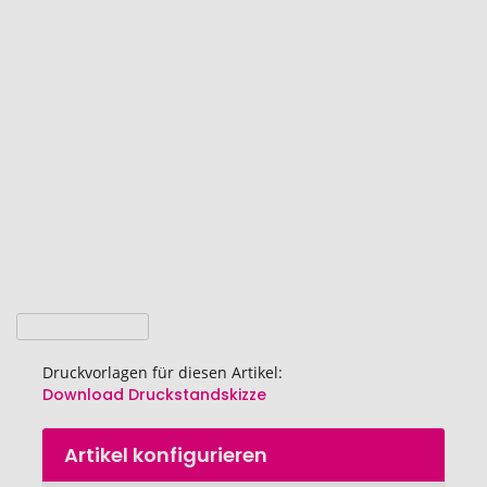
Ende
der
Bildgalerie
springen
Druckvorlagen für diesen Artikel:
Download Druckstandskizze
Zum
Artikel konfigurieren
Anfang
der