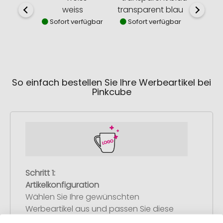
weiss
transparent blau
transp
Sofort verfügbar
Sofort verfügbar
Sofor
So einfach bestellen Sie Ihre Werbeartikel bei
Pinkcube
Schritt 1:
Artikelkonfiguration
Wählen Sie Ihre gewünschten
Werbeartikel aus und passen Sie diese
nach Ihren Vorstellungen an.