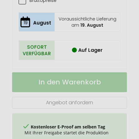
Bruttopreise
Voraussichtliche Lieferung
19
August
am
19. August
SOFORT
Auf Lager
VERFÜGBAR
Trapez-
Auf
In den Warenkorb
Eiskratzer
Lager
Angebot anfordern
Kostenloser E-Proof am selben Tag
Mit Ihrer Freigabe startet die Produktion