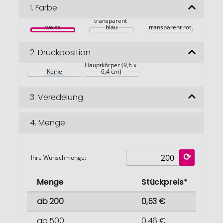
Bildgalerie
1.
Farbe
springen
transparent 
weiss
blau
transparent rot
2.
Druckposition
Hauptkörper (9,6 x 
Keine
6,4 cm)
3.
Veredelung
4.
Menge
Ihre Wunschmenge:
Menge
Stückpreis*
ab 200
0,53 €
ab 500
0,46 €