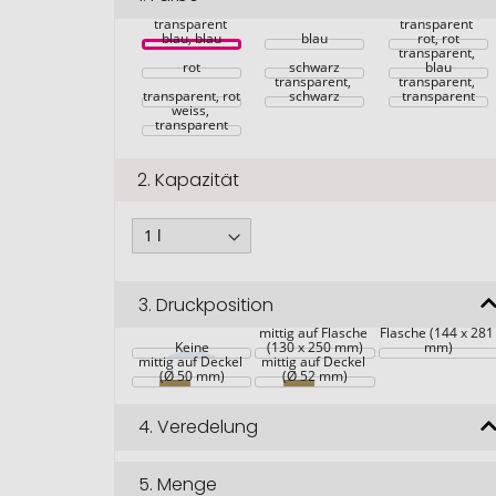
transparent 
transparent 
blau, blau
blau
rot, rot
transparent, 
rot
schwarz
blau
transparent, 
transparent, 
transparent, rot
schwarz
transparent
weiss, 
transparent
2.
Kapazität
3.
Druckposition
rundum auf 
transparente 
mittig auf Flasche 
Flasche (144 x 281
Keine
(130 x 250 mm)
mm)
mittig auf Deckel 
mittig auf Deckel 
(Ø 50 mm)
(Ø 52 mm)
4.
Veredelung
5.
Menge