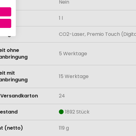
odukt
Nein
tät
1 l
lung
CO2-Laser, Premio Touch (Digit
eit ohne
5 Werktage
anbringung
eit mit
15 Werktage
anbringung
Versandkarton
24
estand
1892 Stück
t (netto)
119 g