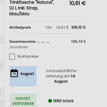
Trinkflasche "Natural",
10,61 €
1,0 l, inkl. Strap,
blau/blau
Artikelpreis
10x
10,61 €
106,10 €
Gesamtsumme
106,10 €
exkl. MwSt. zzgl.
Versandkosten
Bruttopreise
Voraussichtliche
 
14
August
Lieferung am
14.
August
SOFORT
1892 Stück
VERFÜGBAR