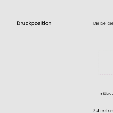
Druckposition
Die bei di
mittig a
Schnell u