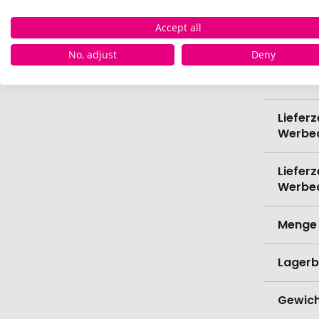
Bio-Pr
Accept all
Kapazi
No, adjust
Deny
Verede
Lieferz
Werbe
Lieferz
Werbe
Menge 
Lagerb
Gewich