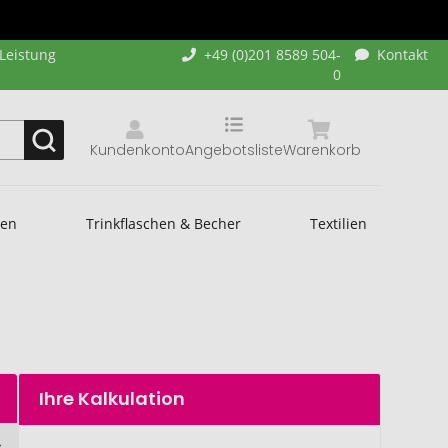
-Leistung
+49 (0)201 8589 504-
Kontakt
0
Kundenkonto
Angebotsliste
Warenkorb
hen
Trinkflaschen & Becher
Textilien
Ihre Kalkulation