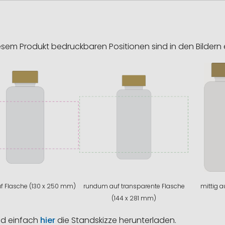
esem Produkt bedruckbaren Positionen sind in den Bildern 
uf Flasche (130 x 250 mm)
rundum auf transparente Flasche
mittig 
(144 x 281 mm)
nd einfach
hier
die Standskizze herunterladen.