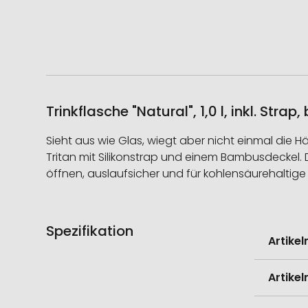
Trinkflasche "Natural", 1,0 l, inkl. Str
Sieht aus wie Glas, wiegt aber nicht einmal die 
Tritan mit Silikonstrap und einem Bambusdeckel. D
öffnen, auslaufsicher und für kohlensäurehaltige G
Spezifikation
Weitere
Artike
Informati
Artike