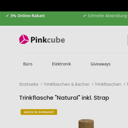
✔
3% Online-Rabatt
✔ Schnelle Abwicklung
Büro
Elektronik
Giveaways
Startseite
Trinkflaschen & Becher
Trinkflaschen
Trinkflasche "Natural" inkl. Strap
Zum
Zum
MADE IN GERMANY
Ende
Anfang
der
der
Bildgalerie
Bildgalerie