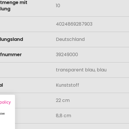
tmenge mit
10
lung
4024869287903
llungsland
Deutschland
rifnummer
39249000
transparent blau, blau
al
Kunststoff
22 cm
policy
how
messer
8,8 cm