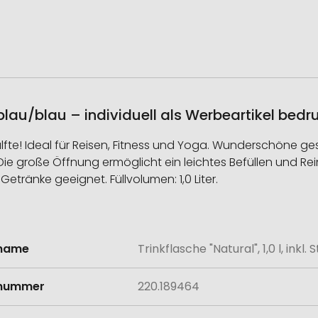
ap, blau/blau – individuell als Werbeartikel bed
Hälfte! Ideal für Reisen, Fitness und Yoga. Wunderschöne
ie große Öffnung ermöglicht ein leichtes Befüllen und Reini
etränke geeignet. Füllvolumen: 1,0 Liter.
lname
Trinkflasche "Natural", 1,0 l, inkl.
onen
lnummer
220.189464