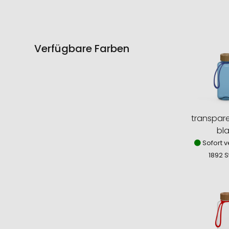
Verfügbare Farben
transpare
bl
Sofort v
1892 S