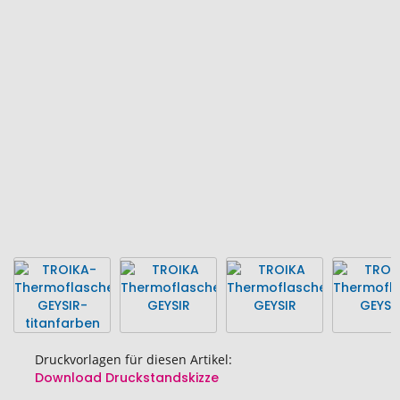
Ende
der
Bildgalerie
springen
Druckvorlagen für diesen Artikel:
Download Druckstandskizze