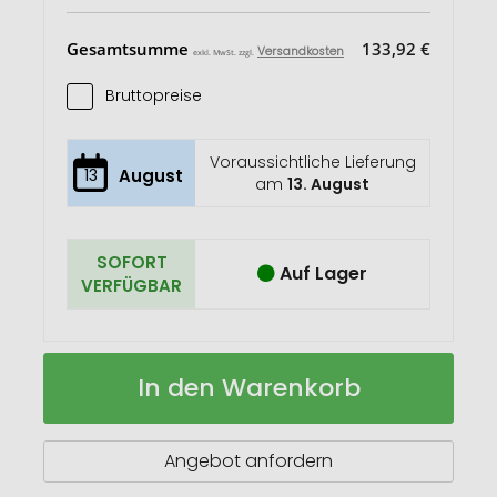
Gesamtsumme
133,92 €
Versandkosten
exkl. MwSt. zzgl.
Bruttopreise
Voraussichtliche Lieferung
13
August
am
13. August
SOFORT
Auf Lager
VERFÜGBAR
TROIKA
Auf
In den Warenkorb
Thermoflasche
Lager
GEYSIR
Angebot anfordern