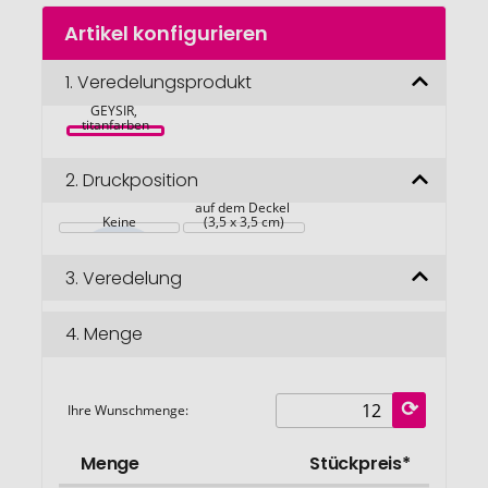
Zum
Artikel konfigurieren
Anfang
der
Bildgalerie
1.
Veredelungsprodukt
TROIKA 
Thermoflasche 
springen
GEYSIR, 
titanfarben
2.
Druckposition
auf dem Deckel 
Keine
(3,5 x 3,5 cm)
3.
Veredelung
4.
Menge
Ihre Wunschmenge:
Menge
Stückpreis*