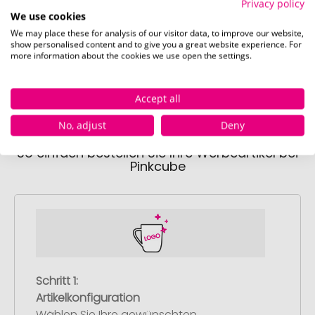
Privacy policy
auf dem Deckel (3,5 x 3,5 cm)
We use cookies
We may place these for analysis of our visitor data, to improve our website,
Schnell und einfach
hier
die Standskizze
show personalised content and to give you a great website experience. For
herunterladen.
more information about the cookies we use open the settings.
Accept all
No, adjust
Deny
So einfach bestellen Sie Ihre Werbeartikel bei
Pinkcube
Schritt 1:
Artikelkonfiguration
Wählen Sie Ihre gewünschten