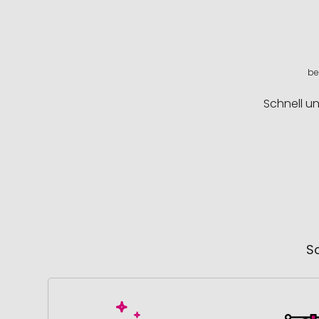
be
Schnell u
So