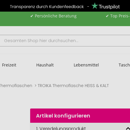
✔ Persönliche Beratung
✔ Top Preis
Freizeit
Haushalt
Lebensmittel
Tasc
Thermoflaschen
TROIKA Thermoflasche HEISS & KALT
Artikel konfigurieren
1.
Veredelungsprodukt
TROIKA 