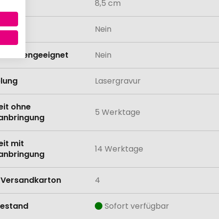
8,5 cm
odukt
Nein
schinengeeignet
Nein
lung
Lasergravur
eit ohne
5 Werktage
anbringung
eit mit
14 Werktage
anbringung
Versandkarton
4
estand
Sofort verfügbar