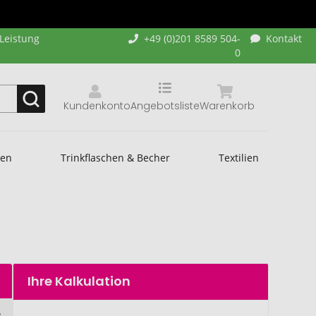
-Leistung
+49 (0)201 8589 504-
Kontakt
0
Kundenkonto
Angebotsliste
Warenkorb
hen
Trinkflaschen & Becher
Textilien
Ihre Kalkulation