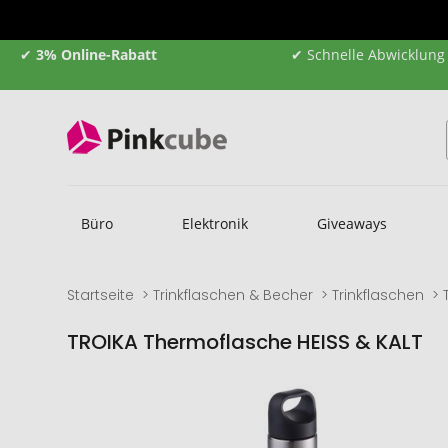
✔
3% Online-Rabatt
✔ Schnelle Abwicklung
Büro
Elektronik
Giveaways
Startseite
Trinkflaschen & Becher
Trinkflaschen
TROIKA Thermoflasche HEISS & KALT
Zum
Zum
Ende
Anfang
der
der
Bildgalerie
Bildgalerie