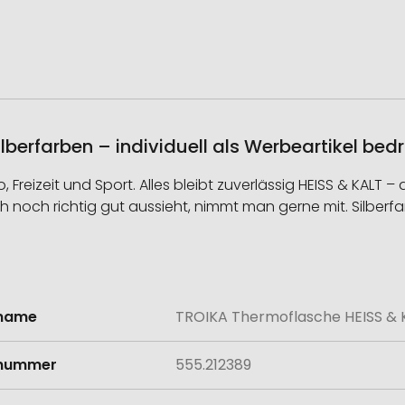
lberfarben – individuell als Werbeartikel bed
ro, Freizeit und Sport. Alles bleibt zuverlässig HEISS & KA
noch richtig gut aussieht, nimmt man gerne mit. Silber
lname
TROIKA Thermoflasche HEISS & K
onen
lnummer
555.212389