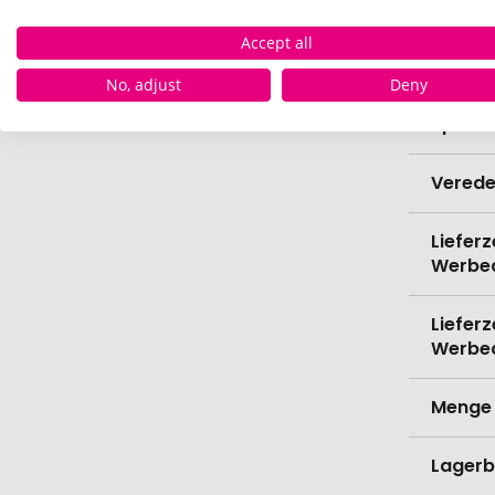
Höhe
Accept all
Bio-Pr
No, adjust
Deny
Spülma
Verede
Lieferz
Werbe
Lieferz
Werbe
Menge 
Lagerb