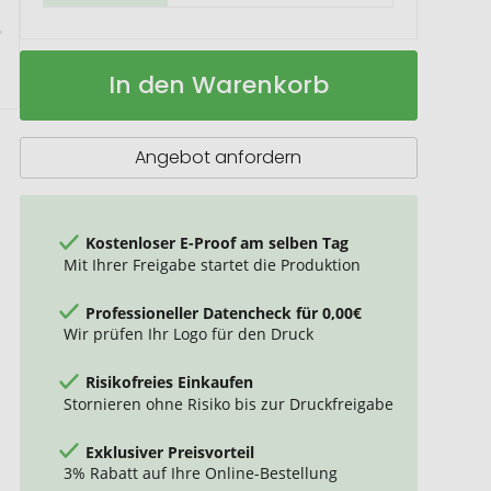
TROIKA
Auf
In den Warenkorb
Thermoflasche
Lager
HEISS
&
KALT
Angebot anfordern
Kostenloser E-Proof am selben Tag
Mit Ihrer Freigabe startet die Produktion
Professioneller Datencheck für 0,00€
Wir prüfen Ihr Logo für den Druck
Risikofreies Einkaufen
Stornieren ohne Risiko bis zur Druckfreigabe
Exklusiver Preisvorteil
3% Rabatt auf Ihre Online-Bestellung