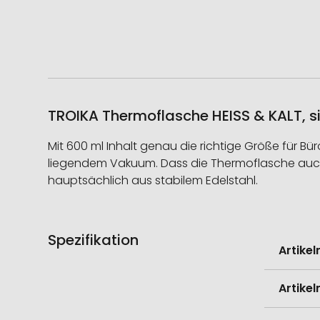
TROIKA Thermoflasche HEISS & KALT, si
Mit 600 ml Inhalt genau die richtige Größe für Bü
liegendem Vakuum. Dass die Thermoflasche auch 
hauptsächlich aus stabilem Edelstahl.
Spezifikation
Weitere
Artike
Informati
Artike