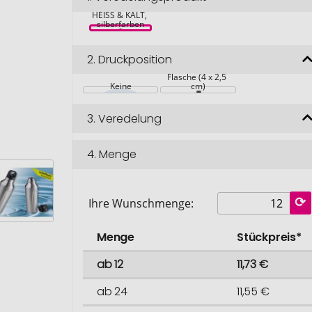
Thermoflasche 
HEISS & KALT, 
silberfarben
2.
Druckposition
beliebig auf 
Flasche (4 x 2,5 
Keine
cm)
3.
Veredelung
4.
Menge
Ihre Wunschmenge:
Menge
Stückpreis*
ab 12
11,73 €
ab 24
11,55 €