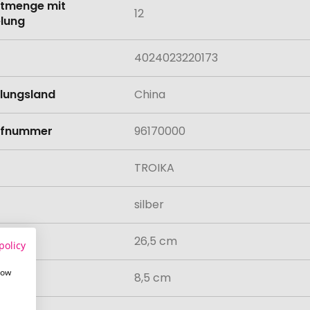
tmenge mit
12
lung
4024023220173
llungsland
China
rifnummer
96170000
TROIKA
silber
26,5 cm
policy
how
8,5 cm