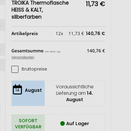
TROIKA Thermoflasche
11,73 €
HEISS & KALT,
silberfarben
Artikelpreis
12x
11,73 €
140,76 €
Gesamtsumme
140,76 €
exkl. MwSt. zzgl.
Versandkosten
Bruttopreise
Voraussichtliche
14
August
Lieferung am
14.
August
SOFORT
Auf Lager
VERFÜGBAR