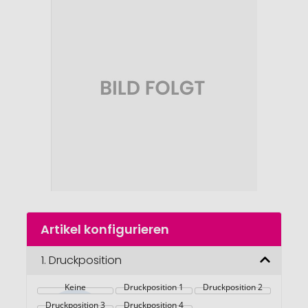
Ende
der
Bildgalerie
springen
Zum
Artikel konfigurieren
Anfang
der
Bildgalerie
1.
Druckposition
springen
Keine
Druckposition 1
Druckposition 2
Druckposition 3
Druckposition 4