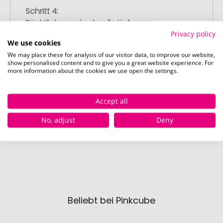
Schritt 4:
Pünktliche und schnelle Lieferung
Privacy policy
Nach Ihrer Freigabe der Druckvorschau
We use cookies
liefern wir termingerecht zum
We may place these for analysis of our visitor data, to improve our website,
vereinbarten Datum – garantiert.
show personalised content and to give you a great website experience. For
more information about the cookies we use open the settings.
Accept all
No, adjust
Deny
Beliebt bei Pinkcube