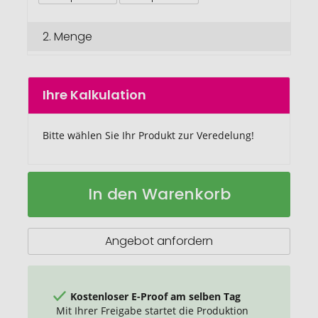
2.
Menge
Ihre Kalkulation
Bitte wählen Sie Ihr Produkt zur Veredelung!
Tusca
Auf
In den Warenkorb
10.000
Lager
mAh
PU
Powerbank
Angebot anfordern
Kostenloser E-Proof am selben Tag
Mit Ihrer Freigabe startet die Produktion