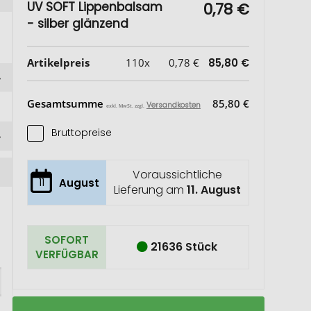
UV SOFT Lippenbalsam
0,78 €
- silber glänzend
Artikelpreis
110x
0,78 €
85,80 €
Gesamtsumme
85,80 €
Versandkosten
exkl. MwSt. zzgl.
Bruttopreise
Voraussichtliche
11
August
Lieferung am
11. August
SOFORT
21636 Stück
VERFÜGBAR
UV
Auf