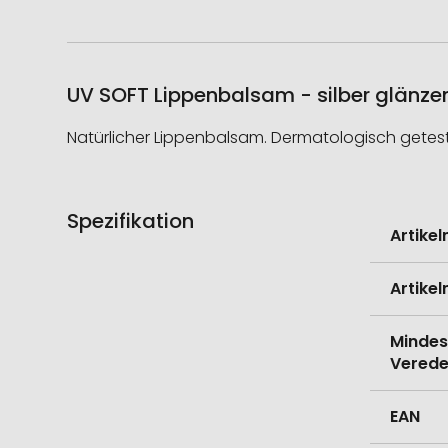
UV SOFT Lippenbalsam - silber glänzen
Natürlicher Lippenbalsam. Dermatologisch getestet.
Spezifikation
Weitere
Artike
Informati
Artike
Mindes
Verede
EAN