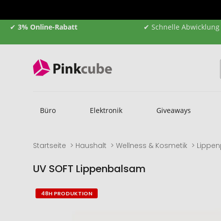
✔
3% Online-Rabatt
✔ Schnelle Abwicklung
Büro
Elektronik
Giveaways
Startseite
Haushalt
Wellness & Kosmetik
Lippen
UV SOFT Lippenbalsam
Zum
Zum
48H PRODUKTION
Ende
Anfang
der
der
Bildgalerie
Bildgalerie