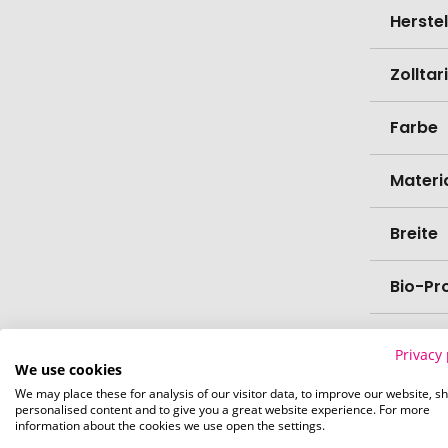
Herste
Zollta
Farbe
Materi
Breite
Bio-Pr
Verede
Privacy 
We use cookies
Lieferz
We may place these for analysis of our visitor data, to improve our website, s
personalised content and to give you a great website experience. For more
Werbe
information about the cookies we use open the settings.