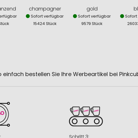
länzend
champagner
gold
b
erfügbar
Sofort verfügbar
Sofort verfügbar
Sofort
Stück
15424 Stück
9579 Stück
2603
 einfach bestellen Sie Ihre Werbeartikel bei Pinkc
:
Schritt 3: