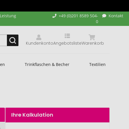
-Leistung
+49 (0)201 8589 504-
Kontakt
0
Kundenkonto
Angebotsliste
Warenkorb
hen
Trinkflaschen & Becher
Textilien
Ihre Kalkulation