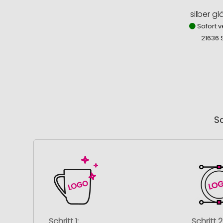
silber g
Sofort v
21636 
So
Schritt 1:
Schritt 2