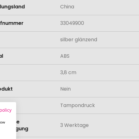
llungsland
China
rifnummer
33049900
silber glänzend
al
ABS
3,8 cm
odukt
Nein
lung
Tampondruck
policy
eit ohne
how
3 Werktage
anbringung