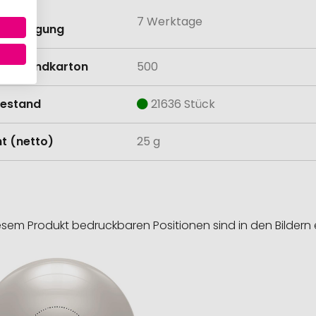
eit mit
7 Werktage
anbringung
Versandkarton
500
estand
21636 Stück
t (netto)
25 g
esem Produkt bedruckbaren Positionen sind in den Bildern 