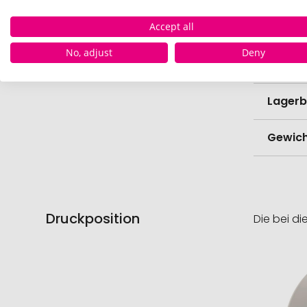
Lieferz
Accept all
Werbe
No, adjust
Deny
Menge 
Lagerb
Gewich
Druckposition
Die bei di