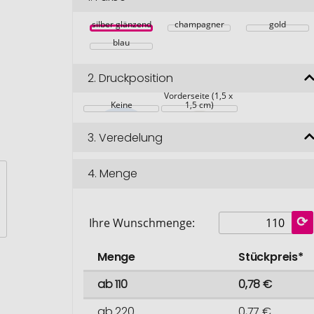
silber glänzend
champagner
gold
blau
2.
Druckposition
Vorderseite (1,5 x 
Keine
1,5 cm)
3.
Veredelung
4.
Menge
Ihre Wunschmenge:
Menge
Stückpreis*
ab 110
0,78 €
ab 220
0,77 €