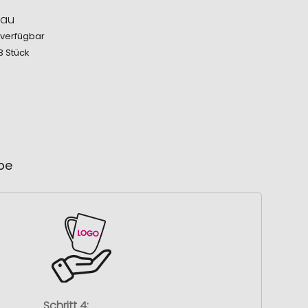
lau
 verfügbar
3 Stück
ube
Schritt 4: