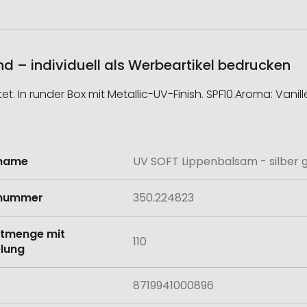
d – individuell als Werbeartikel bedrucken
 In runder Box mit Metallic-UV-Finish. SPF10.Aroma: Vanill
lname
UV SOFT Lippenbalsam - silber 
onen
lnummer
350.224823
tmenge mit
110
lung
8719941000896