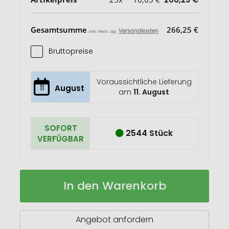
Gesamtsumme
266,25 €
Versandkosten
exkl. MwSt. zzgl.
Bruttopreise
Voraussichtliche Lieferung
11
August
am
11. August
SOFORT
2544 Stück
VERFÜGBAR
Vakuum
Auf
In den Warenkorb
Edelstahlflasche,
Lager
750ml
Angebot anfordern