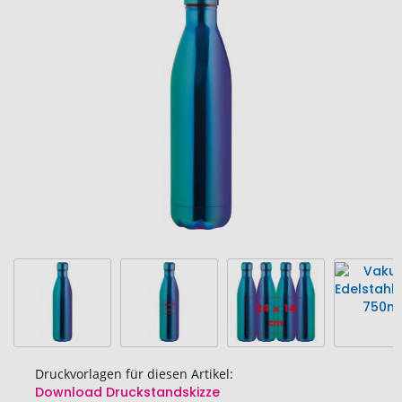
Ende
der
Bildgalerie
springen
Druckvorlagen für diesen Artikel:
Download Druckstandskizze