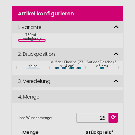
Zum
Artikel konfigurieren
Anfang
der
Bildgalerie
1.
Variante
Vakuum 
Edelstahlflasche, 
springen
750ml - 
mehrfarbig
2.
Druckposition
Auf der Flasche (23 
Auf der Flasche (5 
Keine
x 14 cm)
x 5 cm)
3.
Veredelung
4.
Menge
Ihre Wunschmenge:
Menge
Stückpreis*