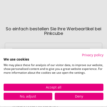
So einfach bestellen Sie Ihre Werbeartikel bei
Pinkcube
Privacy policy
We use cookies
We may place these for analysis of our visitor data, to improve our website,
show personalised content and to give you a great website experience. For
Schritt 1:
more information about the cookies we use open the settings.
Artikelkonfiguration
Wählen Sie Ihre gewünschten
Accept all
Werbeartikel aus und passen Sie diese
nach Ihren Vorstellungen an.
No, adjust
Deny
Anschließend legen Sie die konfigurierten
Artikel in Ihren Warenkorb.