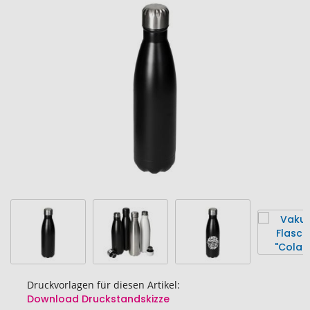
Ende
der
Bildgalerie
springen
Druckvorlagen für diesen Artikel:
Download Druckstandskizze