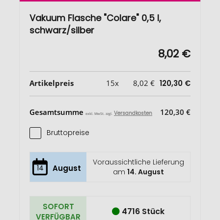
Vakuum Flasche "Colare" 0,5 l,
schwarz/silber
8,02 €
Artikelpreis
15x
8,02 €
120,30 €
Gesamtsumme
120,30 €
Versandkosten
exkl. MwSt. zzgl.
Bruttopreise
Voraussichtliche Lieferung
14
August
am
14. August
SOFORT
4716 Stück
VERFÜGBAR