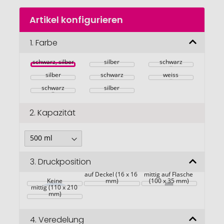
Zum
Artikel konfigurieren
Anfang
der
Bildgalerie
1.
Farbe
springen
schwarz, silber
silber
schwarz
silber
schwarz
weiss
schwarz
silber
2.
Kapazität
3.
Druckposition
auf Deckel (16 x 16 
mittig auf Flasche 
Keine
mm)
(100 x 35 mm)
mittig (110 x 210 
mm)
4.
Veredelung