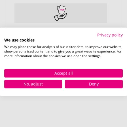
Schritt 4:
Privacy policy
Pünktliche und schnelle Lieferung
We use cookies
Nach Ihrer Freigabe der Druckvorschau
We may place these for analysis of our visitor data, to improve our website,
show personalised content and to give you a great website experience. For
liefern wir termingerecht zum
more information about the cookies we use open the settings.
vereinbarten Datum – garantiert.
Accept all
No, adjust
Deny