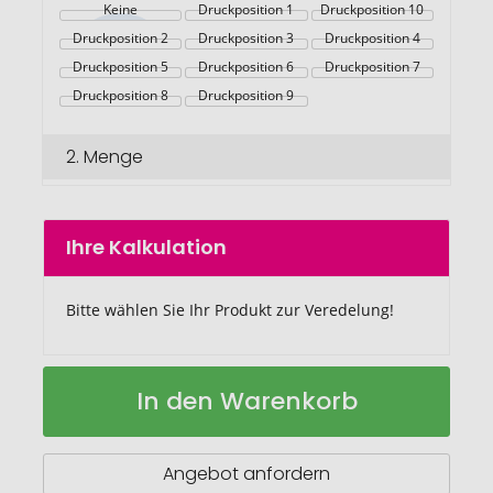
Keine
Druckposition 1
Druckposition 10
Druckposition 2
Druckposition 3
Druckposition 4
Druckposition 5
Druckposition 6
Druckposition 7
Druckposition 8
Druckposition 9
2.
Menge
Ihre Kalkulation
Bitte wählen Sie Ihr Produkt zur Veredelung!
Vakuum
Auf
In den Warenkorb
Stainless
Lager
Steel
Flasche
mit
Angebot anfordern
gebürstetem