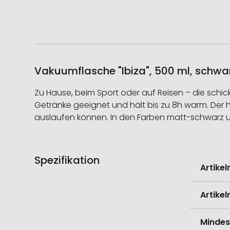
Vakuumflasche "Ibiza", 500 ml, schwar
Zu Hause, beim Sport oder auf Reisen – die schi
Getränke geeignet und hält bis zu 8h warm. Der h
auslaufen können. In den Farben matt-schwarz und
Spezifikation
Weitere
Artike
Informati
Artike
Mindes