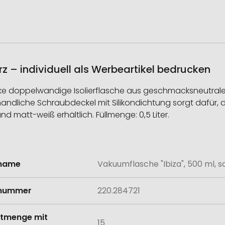
z – individuell als Werbeartikel bedrucken
cke doppelwandige Isolierflasche aus geschmacksneutrale
andliche Schraubdeckel mit Silikondichtung sorgt dafür, d
 matt-weiß erhältlich. Füllmenge: 0,5 Liter.
lname
Vakuumflasche "Ibiza", 500 ml, 
onen
lnummer
220.284721
tmenge mit
15