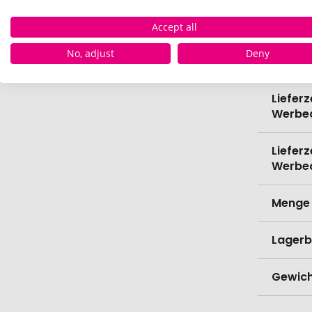
Kapazi
Accept all
No, adjust
Deny
Verede
Lieferz
Werbe
Lieferz
Werbe
Menge 
Lagerb
Gewich