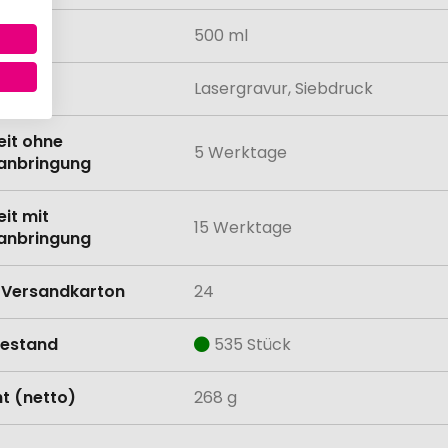
tät
500 ml
lung
Lasergravur, Siebdruck
eit ohne
5 Werktage
anbringung
eit mit
15 Werktage
anbringung
Versandkarton
24
estand
535 Stück
t (netto)
268 g