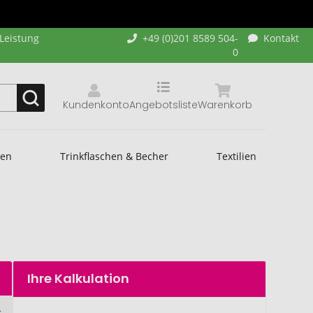
-Leistung
+49 (0)201 8589 504-
Kontakt
0
Kundenkonto
Angebotsliste
Warenkorb
hen
Trinkflaschen & Becher
Textilien
Ihre Kalkulation