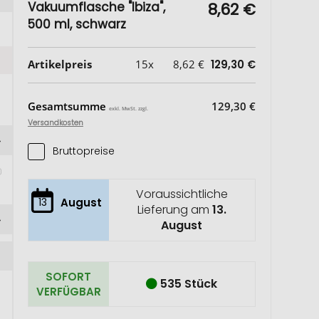
Vakuumflasche "Ibiza",
8,62 €
500 ml, schwarz
Artikelpreis
15x
8,62 €
129,30 €
Gesamtsumme
129,30 €
exkl. MwSt. zzgl.
Versandkosten
Bruttopreise
Voraussichtliche
13
August
Lieferung am
13.
August
SOFORT
535 Stück
VERFÜGBAR