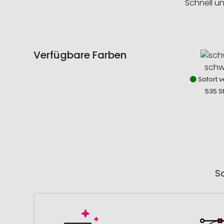
Schnell u
Verfügbare Farben
schw
Sofort v
535 S
So