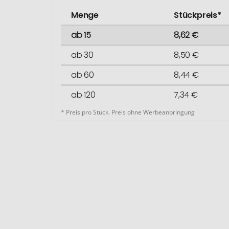
Menge
Stückpreis*
ab 15
8,62 €
ab 30
8,50 €
ab 60
8,44 €
ab 120
7,34 €
* Preis pro Stück. Preis ohne Werbeanbringung