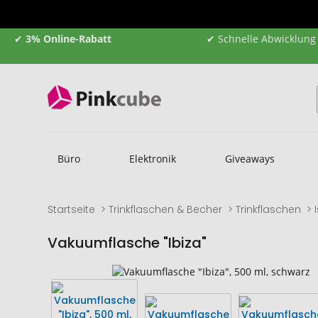
✔
3% Online-Rabatt
✔ Schnelle Abwicklung
Büro
Elektronik
Giveaways
Startseite
Trinkflaschen & Becher
Trinkflaschen
Vakuumflasche "Ibiza"
Zum
Zum
Ende
Anfang
der
der
Bildgalerie
Bildgalerie