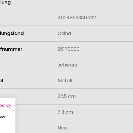
lung
4024869380482
llungsland
China
rifnummer
96170000
schwarz
al
Metall
22,5 cm
policy
messer
7,3 cm
how
odukt
Nein