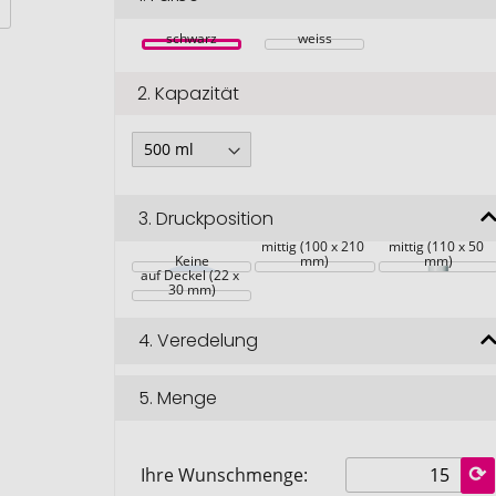
schwarz
weiss
2.
Kapazität
3.
Druckposition
mittig (100 x 210 
mittig (110 x 50 
Keine
mm)
mm)
auf Deckel (22 x 
30 mm)
4.
Veredelung
5.
Menge
Ihre Wunschmenge: