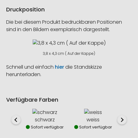
Druckposition
Die bei diesem Produkt bedruckbaren Positionen
sind in den Bildern exemplarisch dargestellt.
3,8 x 4,3 cm ( Auf der Kappe)
Schnell und einfach
hier
die Standskizze
herunterladen.
Verfügbare Farben
schwarz
weiss
Sofort verfügbar
Sofort verfügbar
Sofor