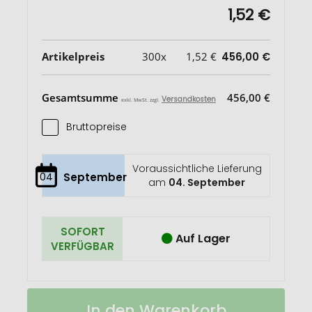
1,52 €
Artikelpreis
300x
1,52 €
456,00 €
Gesamtsumme
456,00 €
Versandkosten
exkl. MwSt. zzgl.
Bruttopreise
Voraussichtliche Lieferung
04
September
am
04. September
SOFORT
Auf Lager
VERFÜGBAR
Veganer
Auf
In den Warenkorb
Lippenpflegestift
Lager