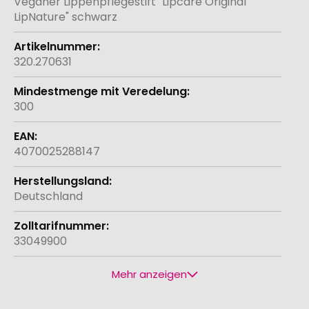
Veganer Lippenpflegestift "Lipcare Original
LipNature" schwarz
320.270631
300
4070025288147
Deutschland
33049900
Mehr anzeigen