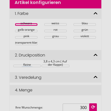
Artikel konfigurieren
Anfang
der
Bildgalerie
1.
Farbe
springen
schwarz
weiss
blau
gelb-orange
rot
grün
pink
grau
violett
transparent klar
2.
Druckposition
3,8 x 4,3 cm ( Auf 
Keine
der Kappe)
3.
Veredelung
4.
Menge
Ihre Wunschmenge: