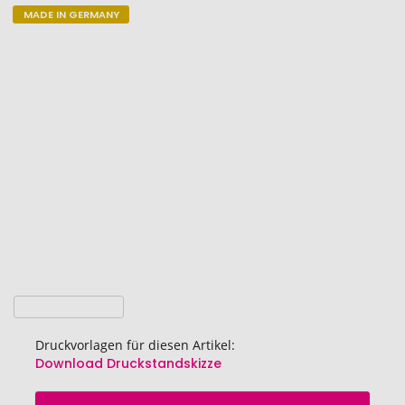
MADE IN GERMANY
Zum
Ende
der
Bildgalerie
springen
Druckvorlagen für diesen Artikel:
Download Druckstandskizze
Zum