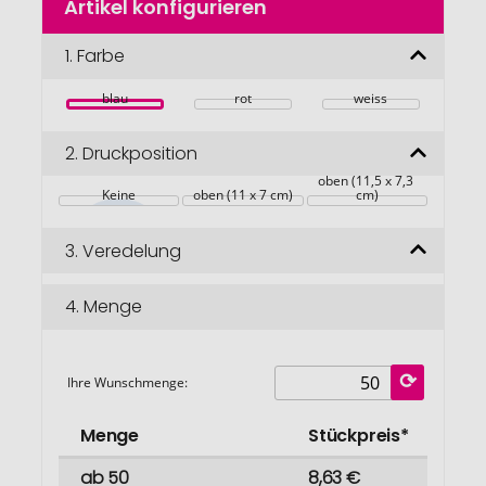
Artikel konfigurieren
Anfang
der
Bildgalerie
1.
Farbe
springen
blau
rot
weiss
2.
Druckposition
oben (11,5 x 7,3 
Keine
oben (11 x 7 cm)
cm)
3.
Veredelung
4.
Menge
Ihre Wunschmenge:
Menge
Stückpreis*
ab 50
8,63 €