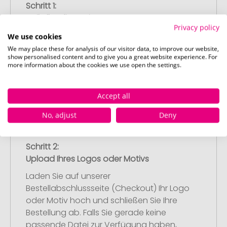
Schritt 1:
Artikelkonfiguration
Privacy policy
Wählen Sie Ihre gewünschten
We use cookies
Werbeartikel aus und passen Sie diese
We may place these for analysis of our visitor data, to improve our website,
nach Ihren Vorstellungen an.
show personalised content and to give you a great website experience. For
more information about the cookies we use open the settings.
Anschließend legen Sie die konfigurierten
Artikel in Ihren Warenkorb.
Accept all
No, adjust
Deny
Schritt 2:
Upload Ihres Logos oder Motivs
Laden Sie auf unserer
Bestellabschlussseite (Checkout) Ihr Logo
oder Motiv hoch und schließen Sie Ihre
Bestellung ab. Falls Sie gerade keine
passende Datei zur Verfügung haben,