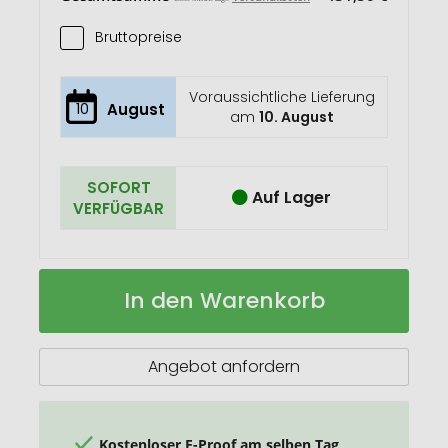
Bruttopreise
Voraussichtliche Lieferung
10
August
am
10. August
SOFORT
Auf Lager
VERFÜGBAR
Verbandsbox,
Auf
In den Warenkorb
mini
Lager
Angebot anfordern
Kostenloser E-Proof am selben Tag