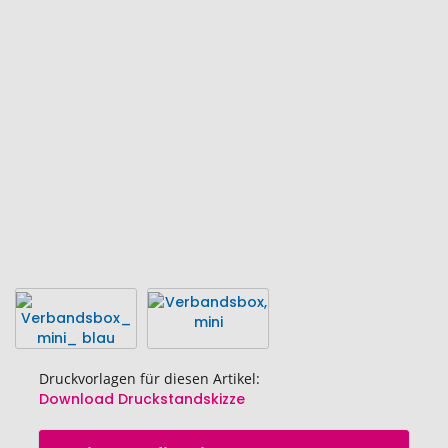
Ende
der
Bildgalerie
springen
Druckvorlagen für diesen Artikel:
Download Druckstandskizze
Zum