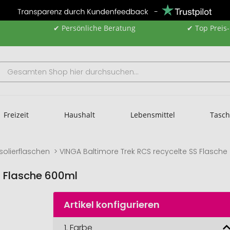
✔ Persönliche Beratung
✔ Top Preis
Freizeit
Haushalt
Lebensmittel
Tasc
Isolierflaschen
VINGA Baltimore Trek RCS recycelte SS Flasche
S Flasche 600ml
Artikel konfigurieren
1.
Farbe