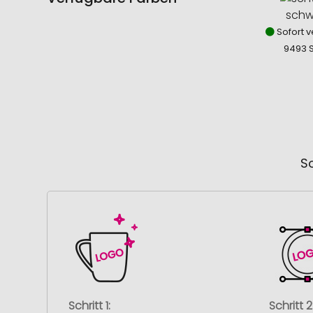
schw
Sofort v
9493 
So
Schritt 1:
Schritt 2