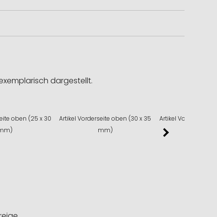
exemplarisch dargestellt.
seite oben (25 x 30
Artikel Vorderseite oben (30 x 35
Artikel Vorderseite
mm)
mm)