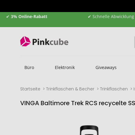
✔
3% Online-Rabatt
✔ Schnelle Abwicklung
Büro
Elektronik
Giveaways
Startseite
Trinkflaschen & Becher
Trinkflaschen
VINGA Baltimore Trek RCS recycelte S
Zum
Zum
Ende
Anfang
der
der
Bildgalerie
Bildgalerie