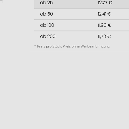
ab 25
12,77 €
ab 50
12,41 €
ab 100
11,90 €
ab 200
11,73 €
* Preis pro Stück. Preis ohne Werbeanbringung