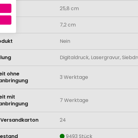
25,8 cm
messer
7,2 cm
odukt
Nein
lung
Digitaldruck, Lasergravur, Sieb
eit ohne
3 Werktage
anbringung
eit mit
7 Werktage
anbringung
Versandkarton
24
estand
9493 Stück