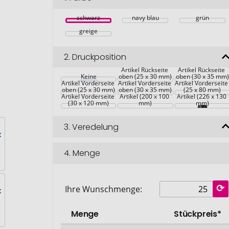
schwarz
navy blau
grün
greige
2.
Druckposition
Artikel Rückseite 
Artikel Rückseite 
Keine
oben (25 x 30 mm)
oben (30 x 35 mm)
Artikel Vorderseite 
Artikel Vorderseite 
Artikel Vorderseite
oben (25 x 30 mm)
oben (30 x 35 mm)
(25 x 80 mm)
Artikel Vorderseite 
Artikel (200 x 100 
Artikel (226 x 130 
(30 x 120 mm)
mm)
mm)
3.
Veredelung
4.
Menge
Ihre Wunschmenge:
Menge
Stückpreis*