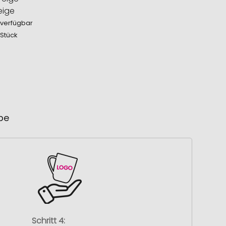
eige
 verfügbar
 Stück
ube
Schritt 4: