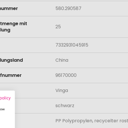
lnummer
580.290587
tmenge mit
25
lung
7332931045915
llungsland
China
rifnummer
96170000
Vinga
policy
schwarz
how
al
PP Polypropylen, recycelter rost