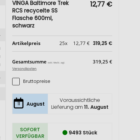
VINGA Baltimore Trek
12,77 €
RCS recycelte SS
Flasche 600ml,
schwarz
Artikelpreis
25x
12,77 €
319,25 €
 
Gesamtsumme
319,25 €
exkl. MwSt. zzgl.
Versandkosten
Bruttopreise
Voraussichtliche
11
August
Lieferung am
11. August
SOFORT
9493 Stück
VERFÜGBAR