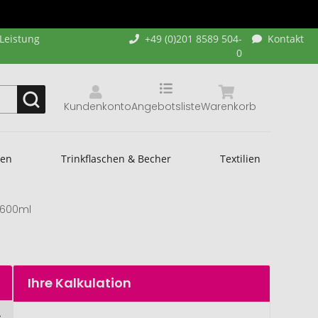
-Leistung
+49 (0)201 8589 504-
Kontakt
0
Kundenkonto
Angebotsliste
Warenkorb
hen
Trinkflaschen & Becher
Textilien
 600ml
Ihre Kalkulation