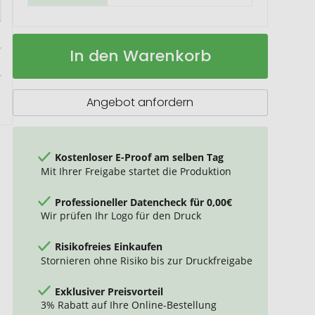
VINGA
Auf
In den Warenkorb
Baltimore
Lager
Trek
RCS
recycelte
Angebot anfordern
SS
Flasche
600ml
Kostenloser E-Proof am selben Tag
Mit Ihrer Freigabe startet die Produktion
Professioneller Datencheck für 0,00€
Wir prüfen Ihr Logo für den Druck
Risikofreies Einkaufen
Stornieren ohne Risiko bis zur Druckfreigabe
Exklusiver Preisvorteil
3% Rabatt auf Ihre Online-Bestellung