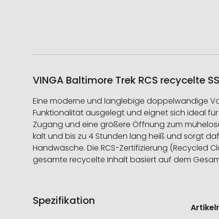
VINGA Baltimore Trek RCS recycelte SS
Eine moderne und langlebige doppelwandige Vakuu
Funktionalität ausgelegt und eignet sich ideal fü
Zugang und eine größere Öffnung zum mühelosen 
kalt und bis zu 4 Stunden lang heiß und sorgt daf
Handwäsche. Die RCS-Zertifizierung (Recycled Claim
gesamte recycelte Inhalt basiert auf dem Gesamtp
Spezifikation
Weitere
Artike
Informati