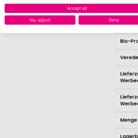
Höhe
Accept all
No, adjust
Deny
Durch
Bio-Pr
Verede
Lieferz
Werbe
Lieferz
Werbe
Menge 
Lagerb