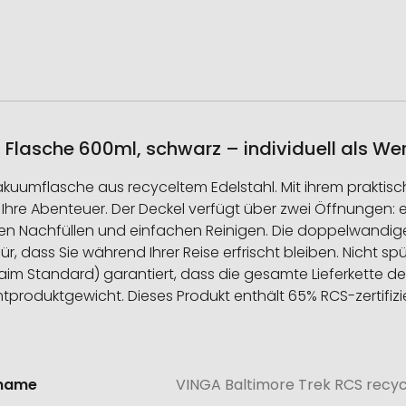
 Flasche 600ml, schwarz – individuell als We
mflasche aus recyceltem Edelstahl. Mit ihrem praktischen
r Ihre Abenteuer. Der Deckel verfügt über zwei Öffnungen:
Nachfüllen und einfachen Reinigen. Die doppelwandige Iso
ür, dass Sie während Ihrer Reise erfrischt bleiben. Nicht 
 Standard) garantiert, dass die gesamte Lieferkette der re
roduktgewicht. Dieses Produkt enthält 65% RCS-zertifizie
lname
VINGA Baltimore Trek RCS recyc
onen