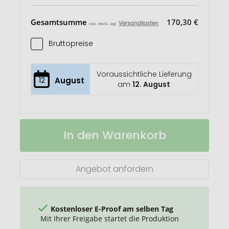
Gesamtsumme
170,30 €
Versandkosten
exkl. MwSt. zzgl.
Bruttopreise
Voraussichtliche Lieferung
12
August
am
12. August
VINGA
Auf
In den Warenkorb
Gigaro
Lager
Champagnersäbel
Angebot anfordern
Kostenloser E-Proof am selben Tag
Mit Ihrer Freigabe startet die Produktion