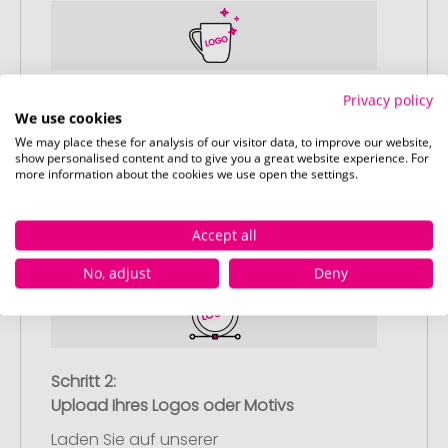
Privacy policy
Schritt 1:
We use cookies
Artikelkonfiguration
We may place these for analysis of our visitor data, to improve our website,
Wählen Sie Ihre gewünschten
show personalised content and to give you a great website experience. For
Werbeartikel aus und passen Sie diese
more information about the cookies we use open the settings.
nach Ihren Vorstellungen an.
Anschließend legen Sie die konfigurierten
Accept all
Artikel in Ihren Warenkorb.
No, adjust
Deny
Schritt 2:
Upload Ihres Logos oder Motivs
Laden Sie auf unserer