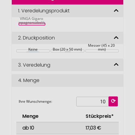
der
Bildgalerie
1.
Veredelungsprodukt
springen
VINGA Gigaro 
Champagnersäbel/silber
2.
Druckposition
Messer (45 x 20 
Keine
Box (20 x 50 mm)
mm)
3.
Veredelung
4.
Menge
Ihre Wunschmenge:
Menge
Stückpreis*
ab 10
17,03 €