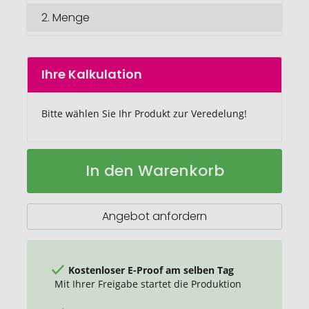
2.
Menge
Ihre Kalkulation
Bitte wählen Sie Ihr Produkt zur Veredelung!
VINGA
Auf
In den Warenkorb
RPET
Lager
Sortino
Sitzkissen
Angebot anfordern
Kostenloser E-Proof am selben Tag
Mit Ihrer Freigabe startet die Produktion