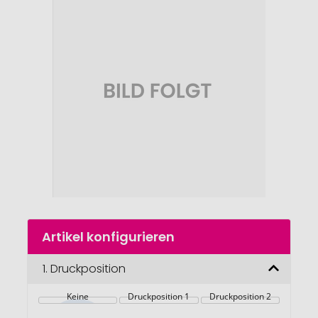
Ende
der
Bildgalerie
springen
Zum
Artikel konfigurieren
Anfang
der
Bildgalerie
1.
Druckposition
springen
Keine
Druckposition 1
Druckposition 2