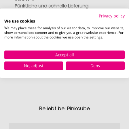
Pünktliche und schnelle Lieferung
Nach Ihrer Freigabe der Druckvorschau
Privacy policy
liefern wir termingerecht zum
We use cookies
vereinbarten Datum – garantiert.
We may place these for analysis of our visitor data, to improve our website,
show personalised content and to give you a great website experience. For
more information about the cookies we use open the settings.
Accept all
No, adjust
Deny
Beliebt bei Pinkcube