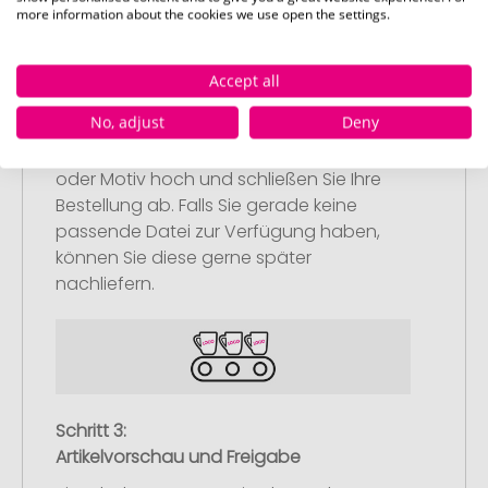
more information about the cookies we use open the settings.
Schritt 2:
Accept all
Upload Ihres Logos oder Motivs
No, adjust
Deny
Laden Sie auf unserer
Bestellabschlussseite (Checkout) Ihr Logo
oder Motiv hoch und schließen Sie Ihre
Bestellung ab. Falls Sie gerade keine
passende Datei zur Verfügung haben,
können Sie diese gerne später
nachliefern.
Schritt 3:
Artikelvorschau und Freigabe