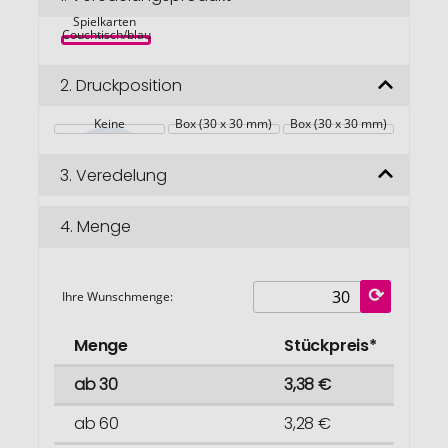
VINGA 
springen
Spielkarten 
Couchtisch/blau
2.
Druckposition
Keine
Box (30 x 30 mm)
Box (30 x 30 mm)
3.
Veredelung
4.
Menge
Ihre Wunschmenge:
Menge
Stückpreis*
ab 30
3,38 €
ab 60
3,28 €