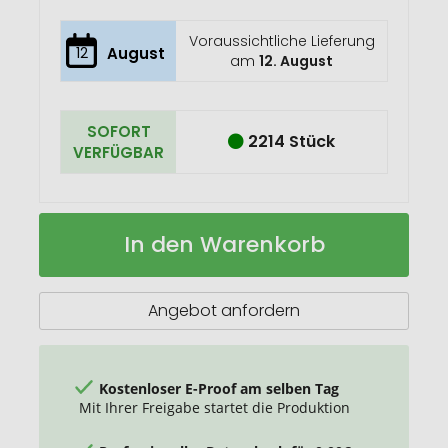
Voraussichtliche Lieferung
12
August
am
12. August
SOFORT
2214 Stück
VERFÜGBAR
VINGA
Auf
In den Warenkorb
Spielkarten
Lager
Couchtisch
Angebot anfordern
Kostenloser E-Proof am selben Tag
Mit Ihrer Freigabe startet die Produktion