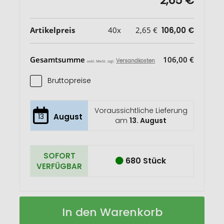
2,65 €
Artikelpreis
40x
2,65 €
106,00 €
Gesamtsumme
106,00 €
Versandkosten
exkl. MwSt. zzgl.
Bruttopreise
Voraussichtliche Lieferung
13
August
am
13. August
SOFORT
680 Stück
VERFÜGBAR
Vorratsdose
Auf
In den Warenkorb
"Dinner-
Lager
Box"