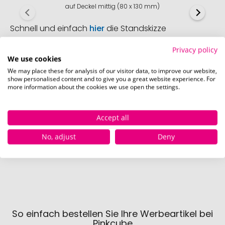
auf Deckel mittig (80 x 130 mm)
Schnell und einfach
hier
die Standskizze
herunterladen.
Privacy policy
We use cookies
We may place these for analysis of our visitor data, to improve our website,
show personalised content and to give you a great website experience. For
more information about the cookies we use open the settings.
Verfügbare Farben
Accept all
gelb
grün
o
No, adjust
Deny
Sofort verfügbar
Sofort verfügbar
Sofor
680 Stück
188 Stück
10
So einfach bestellen Sie Ihre Werbeartikel bei
Pinkcube