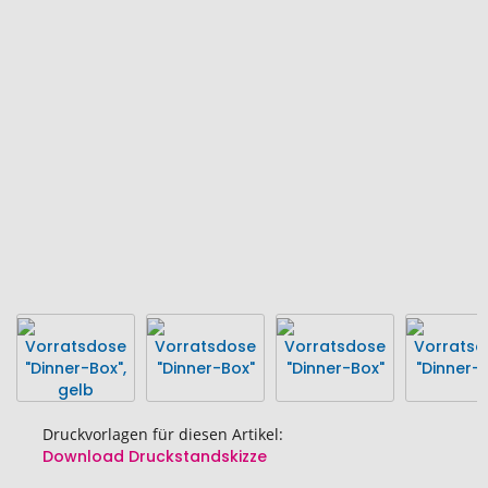
Ende
der
Bildgalerie
springen
Druckvorlagen für diesen Artikel:
Download Druckstandskizze