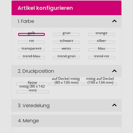
Zum
Artikel konfigurieren
Anfang
der
Bildgalerie
1.
Farbe
springen
gelb
grün
orange
rot
schwarz
silber
transparent
weiss
blau
trend-blau
trend-grün
trend-rot
2.
Druckposition
auf Deckel mittig 
mittig auf Deckel 
Keine
(80 x 130 mm)
(190 x 134 mm)
mittig (86 x 142 
mm)
3.
Veredelung
4.
Menge