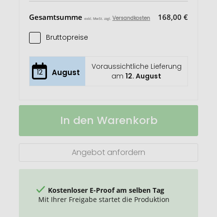
Gesamtsumme
168,00 €
Versandkosten
exkl. MwSt. zzgl.
Bruttopreise
Voraussichtliche Lieferung
12
August
am
12. August
Werbeente
Auf
In den Warenkorb
Greta
Lager
Goldschnabel
Angebot anfordern
Kostenloser E-Proof am selben Tag
Mit Ihrer Freigabe startet die Produktion