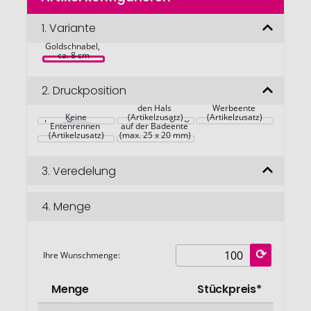
der
Bildgalerie
1.
Variante
Werbeente 
Greta 
springen
Goldschnabel, 
ca. 8 cm
2.
Druckposition
Accessoires für 
Geschenkbox für 
den Hals 
Werbeente 
Spezialgewicht für 
Keine
Werbeanbringung 
(Artikelzusatz)
(Artikelzusatz)
Entenrennen 
auf der Badeente 
(Artikelzusatz)
(max. 25 x 20 mm)
3.
Veredelung
4.
Menge
Ihre Wunschmenge:
Menge
Stückpreis*