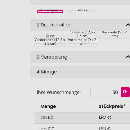
rot-transparent
weiss
2.
Druckposition
Rückseite (12,6 x 
Rückseite (9 x 2 
Keine
2,5 cm)
cm)
Vorderseite (12,6 x 
Vorderseite (9 x 2 
2,5 cm)
cm)
3.
Veredelung
4.
Menge
Ihre Wunschmenge:
Menge
Stückpreis*
ab 50
1,87 €
ab 100
1,83 €