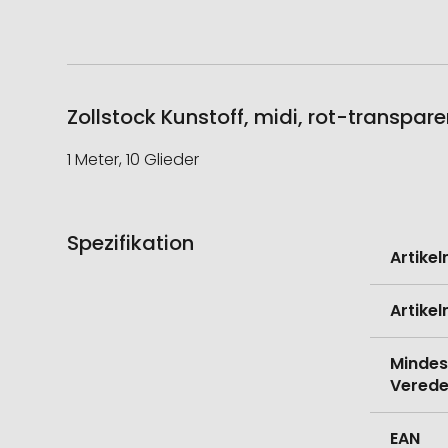
Zollstock Kunstoff, midi, rot-transpar
1 Meter, 10 Glieder
Spezifikation
Weitere
Artike
Informati
Artike
Mindes
Verede
EAN