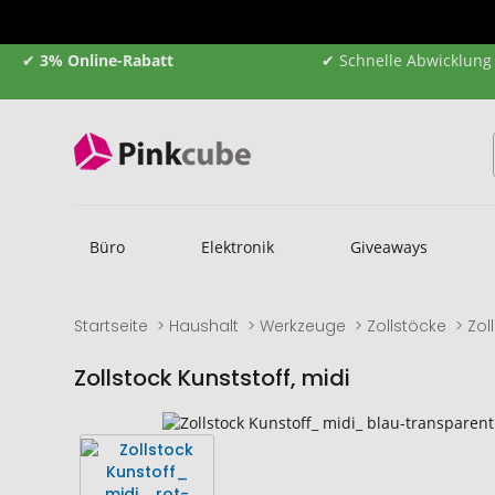
✔
3% Online-Rabatt
✔ Schnelle Abwicklung
Büro
Elektronik
Giveaways
Startseite
Haushalt
Werkzeuge
Zollstöcke
Zol
Zollstock Kunststoff, midi
Zum
Zum
Ende
Anfang
der
der
Bildgalerie
Bildgalerie