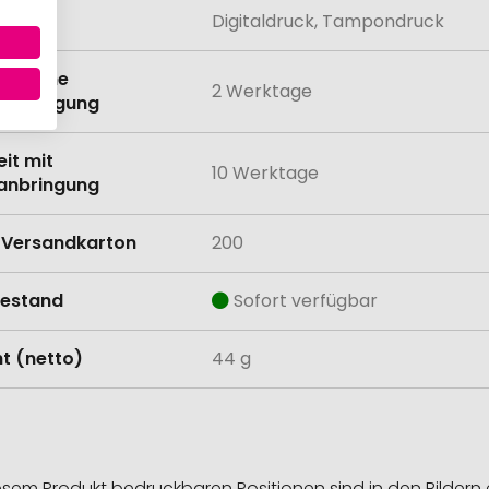
lung
Digitaldruck, Tampondruck
eit ohne
2 Werktage
anbringung
eit mit
10 Werktage
anbringung
Versandkarton
200
estand
Sofort verfügbar
t (netto)
44 g
esem Produkt bedruckbaren Positionen sind in den Bildern 