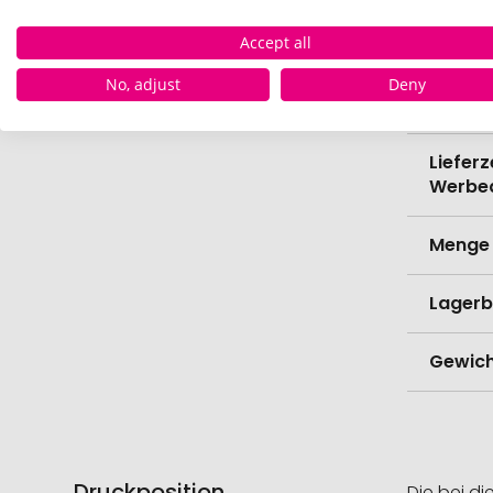
Verede
Accept all
Lieferz
No, adjust
Deny
Werbe
Lieferz
Werbe
Menge 
Lagerb
Gewich
Druckposition
Die bei di