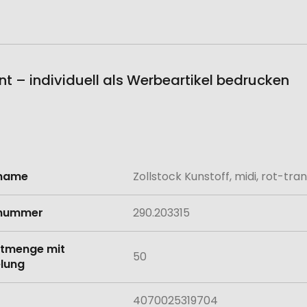
ent – individuell als Werbeartikel bedrucken
lname
Zollstock Kunstoff, midi, rot-tr
onen
lnummer
290.203315
tmenge mit
50
lung
4070025319704