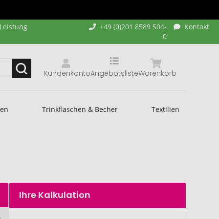
-Leistung
+49 (0)201 8589 504-
Kontakt
0
Kundenkonto
Angebotsliste
Warenkorb
hen
Trinkflaschen & Becher
Textilien
Ihre Kalkulation