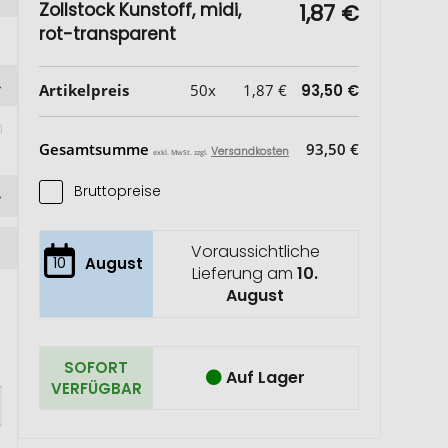
Zollstock Kunstoff, midi,
1,87 €
rot-transparent
Artikelpreis
50x
1,87 €
93,50 €
Gesamtsumme
93,50 €
Versandkosten
exkl. MwSt. zzgl.
Bruttopreise
Voraussichtliche
10
August
Lieferung am
10.
August
SOFORT
Auf Lager
VERFÜGBAR