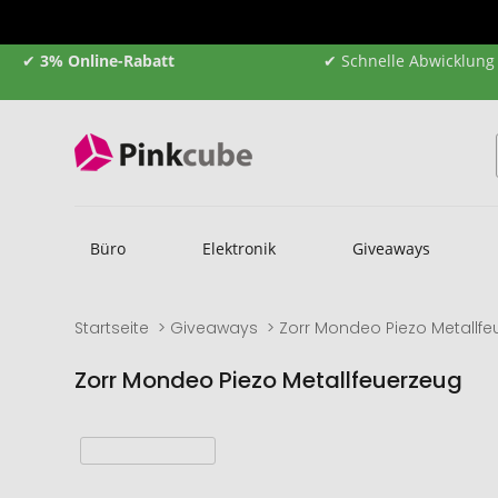
✔
3% Online-Rabatt
✔ Schnelle Abwicklung
Büro
Elektronik
Giveaways
Startseite
Giveaways
Zorr Mondeo Piezo Metallf
Zorr Mondeo Piezo Metallfeuerzeug
Zum
Zum
Ende
Anfang
der
der
Bildgalerie
Bildgalerie