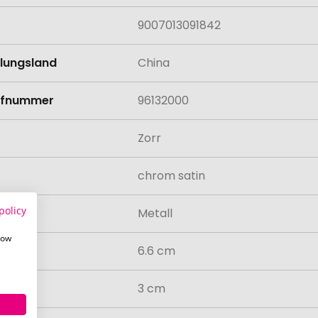
9007013091842
llungsland
China
rifnummer
96132000
Zorr
chrom satin
policy
al
Metall
how
6.6 cm
3 cm