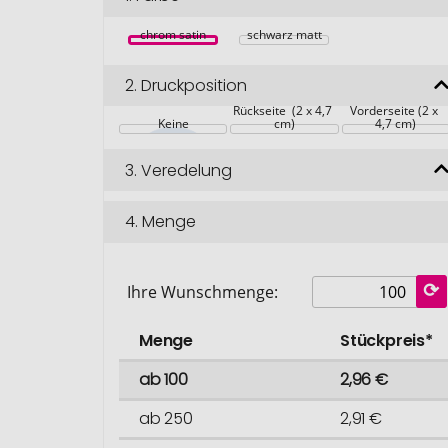
chrom satin
schwarz matt
2.
Druckposition
Rückseite  (2 x 4,7 
Vorderseite (2 x 
Keine
cm)
4,7 cm)
3.
Veredelung
4.
Menge
Ihre Wunschmenge:
Menge
Stückpreis*
ab 100
2,96 €
ab 250
2,91 €