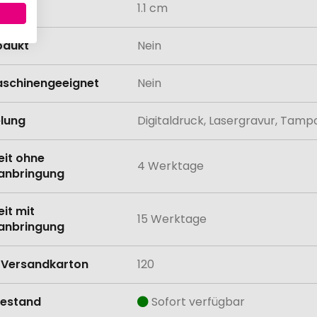
1.1 cm
odukt
Nein
schinengeeignet
Nein
lung
Digitaldruck, Lasergravur, Tam
eit ohne
4 Werktage
anbringung
eit mit
15 Werktage
anbringung
Versandkarton
120
estand
Sofort verfügbar