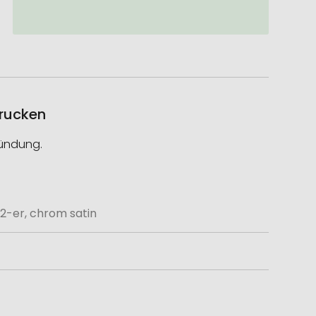
drucken
zündung.
2-er, chrom satin