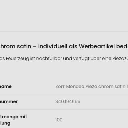
chrom satin – individuell als Werbeartikel be
s Feuerzeug ist nachfüllbar und verfügt über eine Piezo
lname
Zorr Mondeo Piezo chrom satin 1
onen
lnummer
340.194955
tmenge mit
100
lung