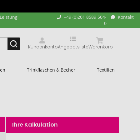
-Leistung
+49 (0)201 8589 504-
Kontakt
0
Kundenkonto
Angebotsliste
Warenkorb
hen
Trinkflaschen & Becher
Textilien
Ihre Kalkulation