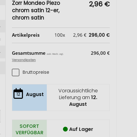
Zorr Mondeo Piezo
2,96 €
chrom satin 12-er,
chrom satin
Artikelpreis
100x
2,96 €
296,00 €
Gesamtsumme
296,00 €
exkl. MwSt. zzgl.
Versandkosten
Bruttopreise
Voraussichtliche
12
August
Lieferung am
12.
August
SOFORT
Auf Lager
VERFÜGBAR