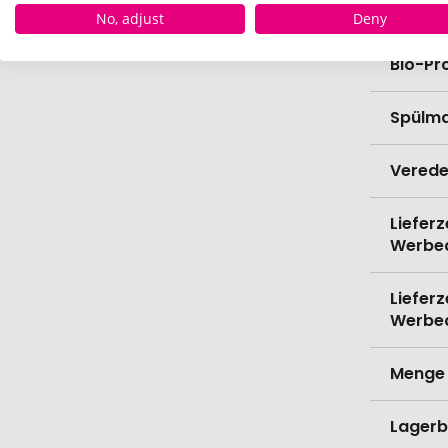
Höhe
No, adjust
Deny
Bio-Pr
Spülma
Verede
Lieferz
Werbe
Lieferz
Werbe
Menge 
Lagerb