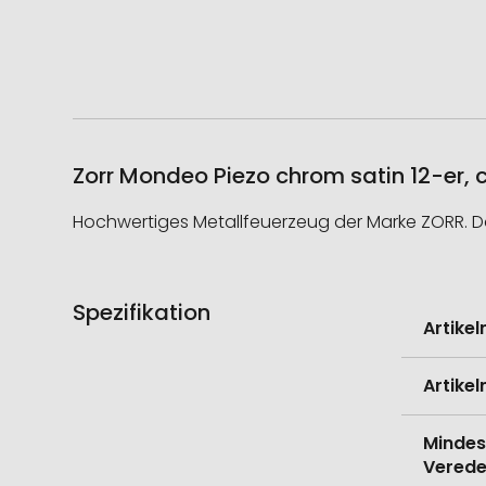
Zorr Mondeo Piezo chrom satin 12-er, 
Hochwertiges Metallfeuerzeug der Marke ZORR. Da
Spezifikation
Weitere
Artike
Informati
Artike
Mindes
Verede