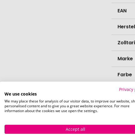
EAN
Herste
Zollta
Marke
Farbe
Privacy 
Materi
We use cookies
We may place these for analysis of our visitor data, to improve our website, s
Länge
personalised content and to give you a great website experience. For more
information about the cookies we use open the settings.
Breite
Accept all