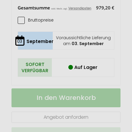
Gesamtsumme
979,20 €
Versandkosten
exkl. MwSt. zzgl.
Bruttopreise
Voraussichtliche Lieferung
03
September
am
03. September
SOFORT
Auf Lager
VERFÜGBAR
6er
Auf
In den Warenkorb
Ostereier-
Lager
Karton
Angebot anfordern