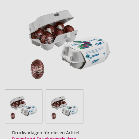
Ende
der
Bildgalerie
springen
Druckvorlagen für diesen Artikel: