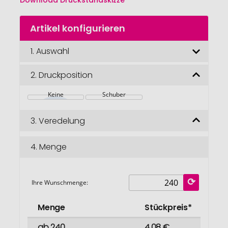
Download Druckstandskizze
Zum
Artikel konfigurieren
Anfang
der
Bildgalerie
1.
Auswahl
springen
2.
Druckposition
Keine
Schuber
3.
Veredelung
4.
Menge
Ihre Wunschmenge:
Menge
Stückpreis*
ab 240
4,08 €