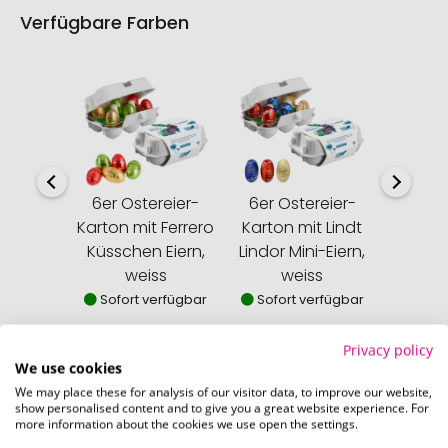
Verfügbare Farben
6er Ostereier-
6er Ostereier-
6er O
Karton mit Ferrero
Karton mit Lindt
Karton 
Küsschen Eiern,
Lindor Mini-Eiern,
Rocher E
weiss
weiss
Sofor
Sofort verfügbar
Sofort verfügbar
Privacy policy
We use cookies
We may place these for analysis of our visitor data, to improve our website,
show personalised content and to give you a great website experience. For
So einfach bestellen Sie Ihre Werbeartikel bei
more information about the cookies we use open the settings.
Pinkcube