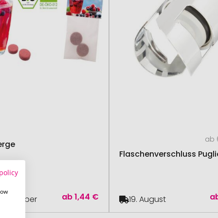
ab 
erge
Flaschenverschluss Pugli
policy
how
ab
1,44 €
a
September
19. August