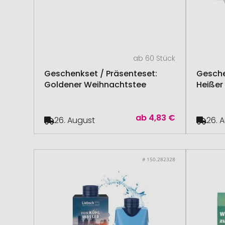
ab 60 Stück
Geschenkset / Präsenteset:
Gesche
Goldener Weihnachtstee
Heißer
ab
4,83 €
26. August
26. 
# 150.282328