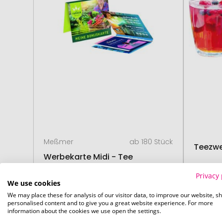
Meßmer
ab 180 Stück
Teezw
Werbekarte Midi - Tee
Privacy 
We use cookies
We may place these for analysis of our visitor data, to improve our website, s
ab
0,62 €
02. September
03. 
personalised content and to give you a great website experience. For more
information about the cookies we use open the settings.