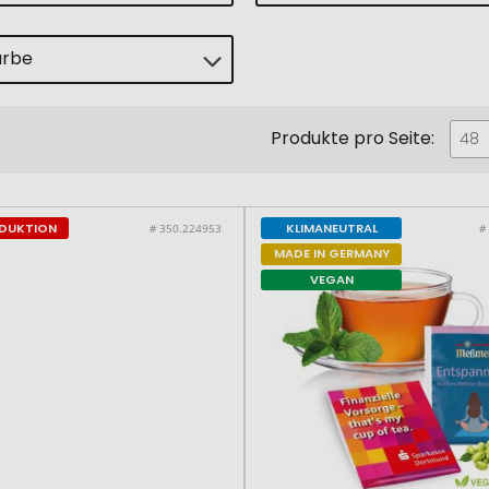
arbe
Produkte pro Seite:
er
48
ODUKTION
KLIMANEUTRAL
# 350.224953
#
MADE IN GERMANY
VEGAN