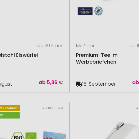
ab 20 Stück
Meßmer
ab 1
lstahl Eiswürfel
Premium-Tee im
Werbebriefchen
ab
5,36 €
a
August
16. September
 GERMANY
# 330.285264
#
IO