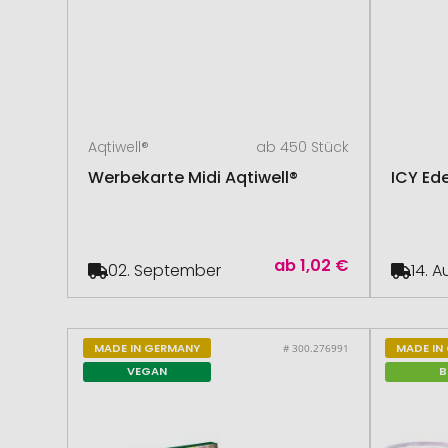
Aqtiwell®
ab 450 Stück
Werbekarte Midi Aqtiwell®
ICY Ede
ab
1,02 €
02. September
14. 
MADE IN GERMANY
MADE IN
# 300.276991
VEGAN
B