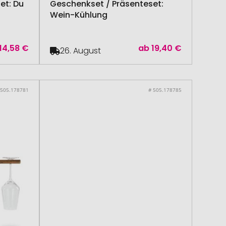
et: Du
Geschenkset / Präsenteset:
Wein-Kühlung
14,58 €
ab
19,40 €
26. August
 505.178781
# 505.178785