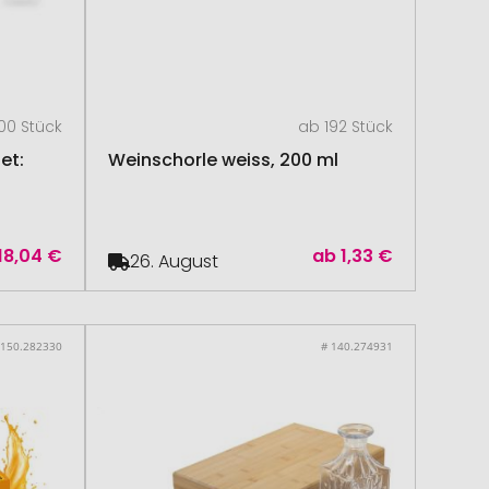
00 Stück
ab 192 Stück
et:
Weinschorle weiss, 200 ml
18,04 €
ab
1,33 €
26. August
 150.282330
# 140.274931