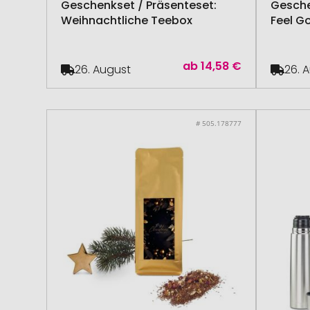
Geschenkset / Präsenteset:
Gesche
Weihnachtliche Teebox
Feel G
ab
14,58 €
26. August
26. 
# 505.178777