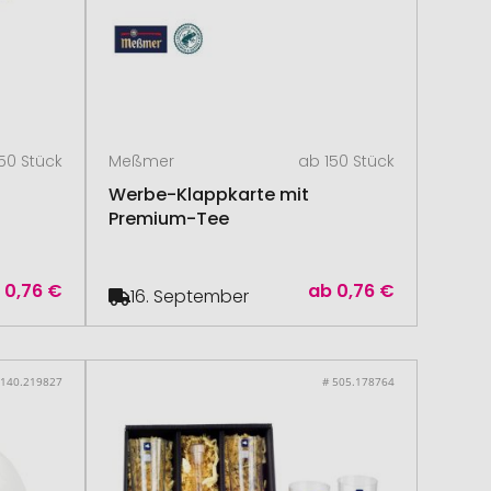
50 Stück
Meßmer
ab 150 Stück
Werbe-Klappkarte mit
Premium-Tee
b
0,76 €
ab
0,76 €
16. September
 140.219827
# 505.178764