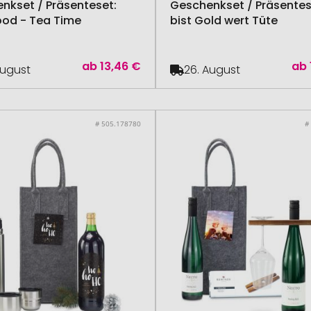
nkset / Präsenteset:
Geschenkset / Präsentes
ood - Tea Time
bist Gold wert Tüte
ab
13,46 €
ab
August
26. August
# 505.178780
#