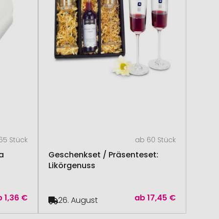
65 Stück
ab 60 Stück
a
Geschenkset / Präsenteset:
Likörgenuss
b
1,36 €
ab
17,45 €
26. August