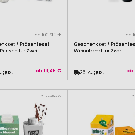
ab 100 Stück
ab 1
nkset / Präsenteset:
Geschenkset / Präsentes
 Punsch für Zwei
Weinabend für Zwei
ab
19,45 €
ab
August
26. August
# 150.282329
#