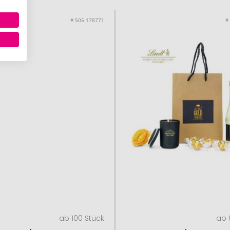
# 505.178771
#
ab 100 Stück
ab 