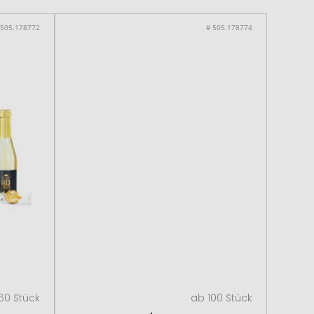
 505.178772
# 505.178774
60 Stück
ab 100 Stück