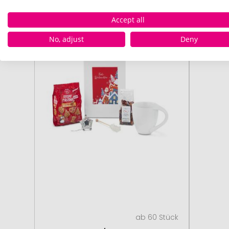
Accept all
# 505.178767
No, adjust
Deny
ab 60 Stück