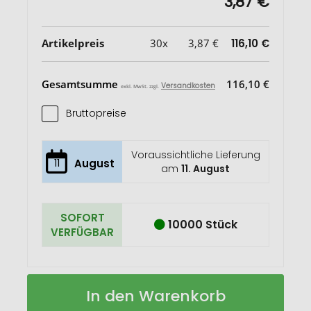
3,87 €
Artikelpreis
30x
3,87 €
116,10 €
Gesamtsumme
116,10 €
Versandkosten
exkl. MwSt. zzgl.
Bruttopreise
Voraussichtliche Lieferung
11
August
am
11. August
SOFORT
10000 Stück
VERFÜGBAR
Americano®
Auf
In den Warenkorb
Cortado
Lager
300