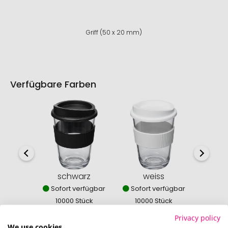
Griff (50 x 20 mm)
Verfügbare Farben
schwarz
weiss
mit
Sofort verfügbar
Sofort verfügbar
Sofor
10000 Stück
10000 Stück
100
Privacy policy
We use cookies