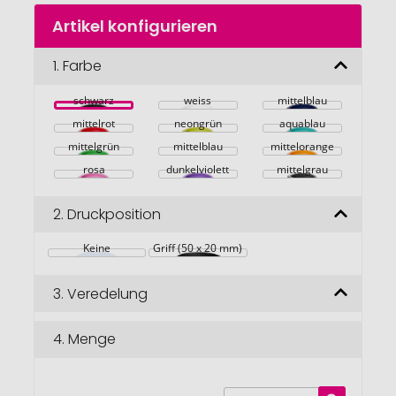
Zum
Artikel konfigurieren
Anfang
der
Bildgalerie
1.
Farbe
springen
schwarz
weiss
mittelblau
mittelrot
neongrün
aquablau
mittelgrün
mittelblau
mittelorange
rosa
dunkelviolett
mittelgrau
2.
Druckposition
Keine
Griff (50 x 20 mm)
3.
Veredelung
4.
Menge