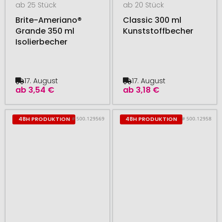
ab 25 Stück
ab 20 Stück
Brite-Ameriano®
Classic 300 ml
Grande 350 ml
Kunststoffbecher
Isolierbecher
17. August
17. August
ab
3,54 €
ab
3,18 €
# 500.129569
# 500.12958
48H PRODUKTION
48H PRODUKTION