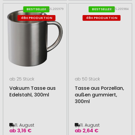
# 365.205979
# 365.205984
BESTSELLER
BESTSELLER
48H PRODUKTION
48H PRODUKTION
ab 25 Stück
ab 50 Stück
Vakuum Tasse aus
Tasse aus Porzellan,
Edelstahl, 300ml
außen gummiert,
300ml
11. August
11. August
ab
3,16 €
ab
2,64 €