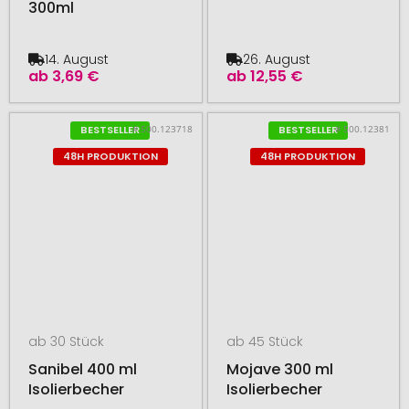
300ml
14. August
26. August
ab
3,69 €
ab
12,55 €
# 500.123718
# 500.12381
BESTSELLER
BESTSELLER
48H PRODUKTION
48H PRODUKTION
ab 30 Stück
ab 45 Stück
Sanibel 400 ml
Mojave 300 ml
Isolierbecher
Isolierbecher