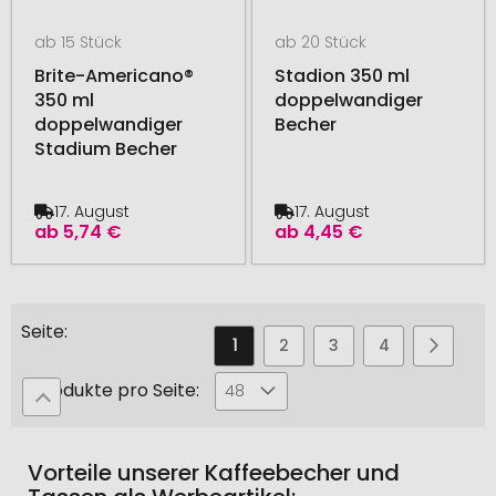
ab 15 Stück
ab 20 Stück
Brite-Americano®
Stadion 350 ml
350 ml
doppelwandiger
doppelwandiger
Becher
Stadium Becher
17. August
17. August
ab
5,74 €
ab
4,45 €
Seite
Sie
Seite
Seite
Seite
Seite
Seite
Weiter
1
2
3
4
5
lesen
Produkte pro Seite:
48
gerade
die
Vorteile unserer Kaffeebecher und
Seite