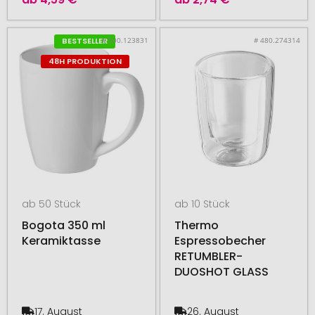
# 500.123831
# 480.274314
BESTSELLER
48H PRODUKTION
ab 50 Stück
ab 10 Stück
Bogota 350 ml
Thermo
Keramiktasse
Espressobecher
RETUMBLER-
DUOSHOT GLASS
17. August
26. August