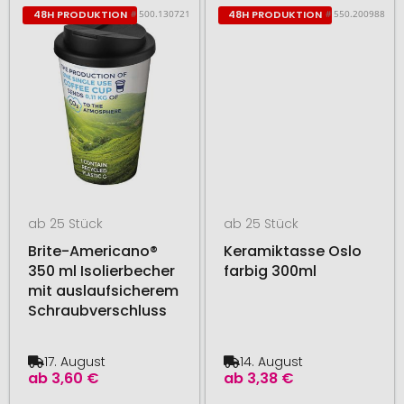
# 500.130721
# 550.200988
48H PRODUKTION
48H PRODUKTION
ab 25 Stück
ab 25 Stück
Brite-Americano®
Keramiktasse Oslo
350 ml Isolierbecher
farbig 300ml
mit auslaufsicherem
Schraubverschluss
17. August
14. August
ab
3,60 €
ab
3,38 €