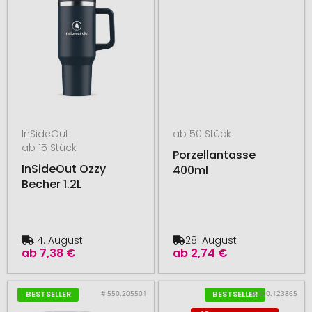
InSideOut
ab 50 Stück
ab 15 Stück
Porzellantasse
InSideOut Ozzy
400ml
Becher 1.2L
14. August
28. August
ab
7,38 €
ab
2,74 €
# 550.205501
# 500.123865
BESTSELLER
BESTSELLER