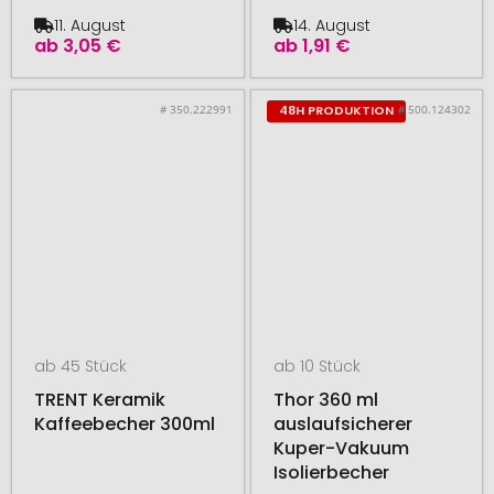
11. August
14. August
ab
3,05 €
ab
1,91 €
# 350.222991
# 500.124302
48H PRODUKTION
ab 45 Stück
ab 10 Stück
TRENT Keramik
Thor 360 ml
Kaffeebecher 300ml
auslaufsicherer
Kuper-Vakuum
Isolierbecher