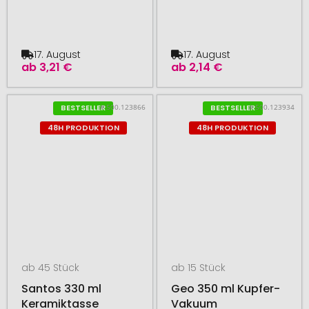
17. August
17. August
ab
3,21 €
ab
2,14 €
# 500.123866
# 500.123934
BESTSELLER
BESTSELLER
48H PRODUKTION
48H PRODUKTION
ab 45 Stück
ab 15 Stück
Santos 330 ml
Geo 350 ml Kupfer-
Keramiktasse
Vakuum