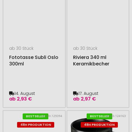
ab 30 Stück
ab 30 Stück
Fototasse Subli Oslo
Riviera 340 ml
300ml
Keramikbecher
14. August
17. August
ab
2,93 €
ab
2,97 €
# 500.129394
# 500.124163
BESTSELLER
BESTSELLER
48H PRODUKTION
48H PRODUKTION