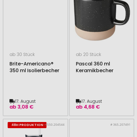
ab 30 Stück
ab 20 Stück
Brite-Americano®
Pascal 360 ml
350 ml Isolierbecher
Keramikbecher
17. August
17. August
ab
3,08 €
ab
4,68 €
# 550.204544
# 365.207491
48H PRODUKTION