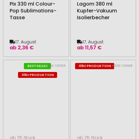
Pix 330 ml Colour-
Lagom 380 ml
Pop Sublimations-
Kupfer-Vakuum
Tasse
Isolierbecher
17. August
17. August
ab
2,36 €
ab
11,57 €
# 500.129359
# 500.129408
BESTSELLER
48H PRODUKTION
48H PRODUKTION
ab 25 Stück
ab 25 Stück