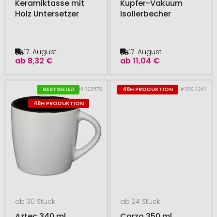
Keramiktasse mit
Kupfer-Vakuum
Holz Untersetzer
Isolierbecher
17. August
17. August
ab
8,32 €
ab
11,04 €
# 500.123976
# 500.1241
BESTSELLER
48H PRODUKTION
48H PRODUKTION
ab 30 Stück
ab 24 Stück
Aztec 340 ml
Corzo 350 ml