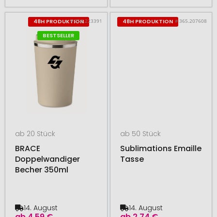
# 350.223391
# 365.207608
48H PRODUKTION
48H PRODUKTION
BESTSELLER
ab 20 Stück
ab 50 Stück
BRACE
Sublimations Emaille
Doppelwandiger
Tasse
Becher 350ml
14. August
14. August
ab
4,59 €
ab
2,74 €