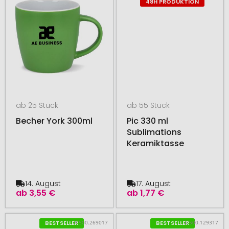
48H PRODUKTION
ab 25 Stück
ab 55 Stück
Becher York 300ml
Pic 330 ml
Sublimations
Keramiktasse
14. August
17. August
ab
3,55 €
ab
1,77 €
# 500.269017
# 500.129317
BESTSELLER
BESTSELLER