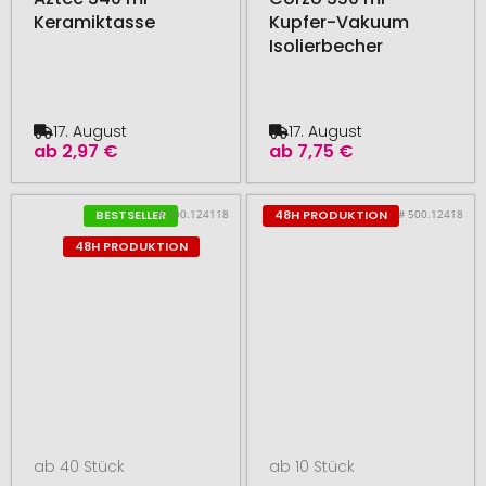
Keramiktasse
Kupfer-Vakuum
Isolierbecher
17. August
17. August
ab
2,97 €
ab
7,75 €
# 500.124118
# 500.12418
BESTSELLER
48H PRODUKTION
48H PRODUKTION
ab 40 Stück
ab 10 Stück