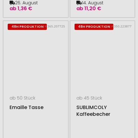
26. August
14. August
ab
1,36 €
ab
11,20 €
# 365.207725
# 350.223877
48H PRODUKTION
48H PRODUKTION
ab 50 Stück
ab 45 Stück
Emaille Tasse
SUBLIMCOLY
Kaffeebecher