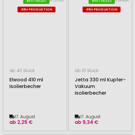
# 500.123743
# 500.269404
BESTSELLER
BESTSELLER
48H PRODUKTION
48H PRODUKTION
ab 40 Stück
ab 10 Stück
Elwood 410 ml
Jetta 330 ml Kupfer-
Isolierbecher
Vakuum
Isolierbecher
17. August
17. August
ab
2,25 €
ab
9,34 €