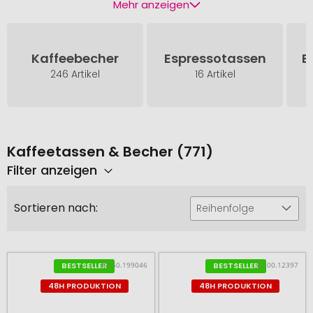
Mehr anzeigen
Kaffeebecher
Espressotassen
E
246 Artikel
16 Artikel
Kaffeetassen & Becher (771)
Filter anzeigen
Sortieren nach:
Reihenfolge
# 550.199046
# 500.12397
BESTSELLER
BESTSELLER
48H PRODUKTION
48H PRODUKTION