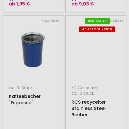
ab
1,95 €
ab
9,03 €
# 220.189261
# 580.285264
BESTSELLER
48H PRODUKTION
ab 75 Stück
XD Collection
ab 10 Stück
Kaffeebecher
RCS recycelter
"Espresso"
Stainless Steel
Becher