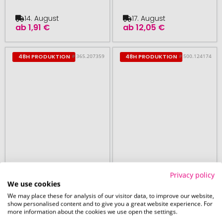
14. August
17. August
ab
1,91 €
ab
12,05 €
# 365.207359
# 500.124174
48H PRODUKTION
48H PRODUKTION
ab 25 Stück
ab 15 Stück
Privacy policy
We use cookies
Vakuum
Pika 330 ml Vakuum
We may place these for analysis of our visitor data, to improve our website,
Edelstahltasse
Isolierbecher
show personalised content and to give you a great website experience. For
more information about the cookies we use open the settings.