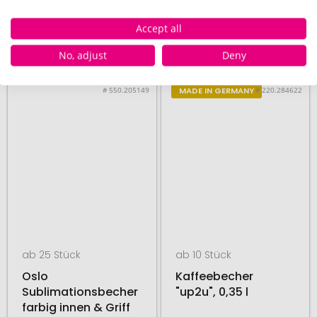
Accept all
11. August
17. August
ab
5,07 €
ab
7,28 €
No, adjust
Deny
# 550.205149
# 220.284622
MADE IN GERMANY
ab 25 Stück
ab 10 Stück
Oslo
Kaffeebecher
Sublimationsbecher
"up2u", 0,35 l
farbig innen & Griff