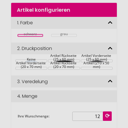
Zum
Artikel konfigurieren
Anfang
der
Bildgalerie
1.
Farbe
springen
schwarz
grau
2.
Druckposition
Artikel Rückseite 
Artikel Vorderseite 
Keine
(25 x 60 mm)
(25 x 60 mm)
Artikel Vorderseite 
Artikel Rückseite 
Artikel (210 x 50 
(20 x 70 mm)
(20 x 70 mm)
mm)
3.
Veredelung
4.
Menge
Ihre Wunschmenge: