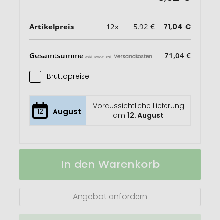
Artikelpreis
12x
5,92 €
71,04 €
Gesamtsumme
71,04 €
Versandkosten
exkl. MwSt. zzgl.
Bruttopreise
Voraussichtliche Lieferung
12
August
am
12. August
Antimikrobieller
Auf
In den Warenkorb
Kaffeebecher
Lager
im
klassischen
Design
Angebot anfordern