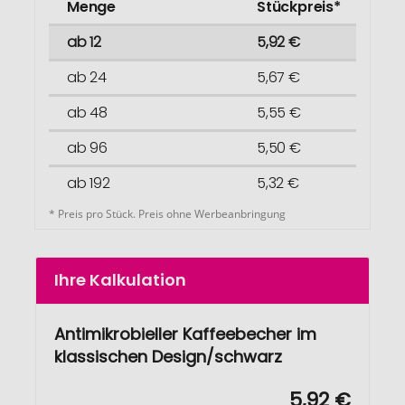
Menge
Stückpreis*
ab 12
5,92 €
ab 24
5,67 €
ab 48
5,55 €
ab 96
5,50 €
ab 192
5,32 €
* Preis pro Stück. Preis ohne Werbeanbringung
Ihre Kalkulation
Antimikrobieller Kaffeebecher im
klassischen Design/schwarz
5,92 €