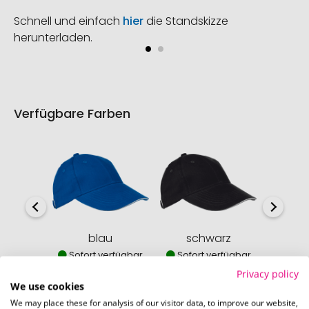
Schnell und einfach
hier
die Standskizze
herunterladen.
Verfügbare Farben
blau
schwarz
Sofort verfügbar
Sofort verfügbar
Sofor
6436 Stück
11522 Stück
125
Privacy policy
We use cookies
We may place these for analysis of our visitor data, to improve our website,