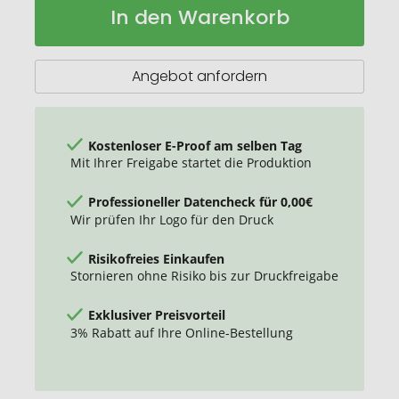
In den Warenkorb
freie
Lager
6
Panel
Sandwich
Angebot anfordern
Baseball
Cap
Kostenloser E-Proof am selben Tag
Mit Ihrer Freigabe startet die Produktion
Professioneller Datencheck für 0,00€
Wir prüfen Ihr Logo für den Druck
Risikofreies Einkaufen
Stornieren ohne Risiko bis zur Druckfreigabe
Exklusiver Preisvorteil
3% Rabatt auf Ihre Online-Bestellung