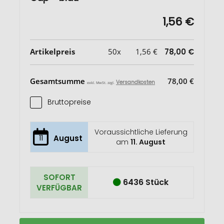
1,56 €
Artikelpreis
50x
1,56 €
78,00 €
Gesamtsumme
78,00 €
Versandkosten
exkl. MwSt. zzgl.
Bruttopreise
Voraussichtliche Lieferung
11
August
am
11. August
SOFORT
6436 Stück
VERFÜGBAR
AZO
Auf