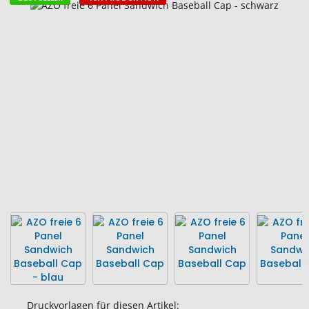
Zum
Ende
der
Bildgalerie
springen
Druckvorlagen für diesen Artikel: