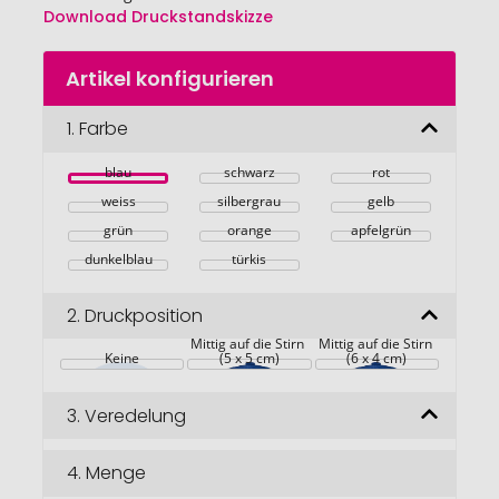
Download Druckstandskizze
Zum
Artikel konfigurieren
Anfang
der
Bildgalerie
1.
Farbe
springen
blau
schwarz
rot
weiss
silbergrau
gelb
grün
orange
apfelgrün
dunkelblau
türkis
2.
Druckposition
Mittig auf die Stirn 
Mittig auf die Stirn 
Keine
(5 x 5 cm)
(6 x 4 cm)
3.
Veredelung
4.
Menge