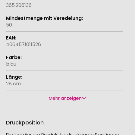
365.206136
50
4064571011526
blau
28 cm
Mehr anzeigen
Druckposition
Die bei diesem Produkt bedruckbaren Positionen