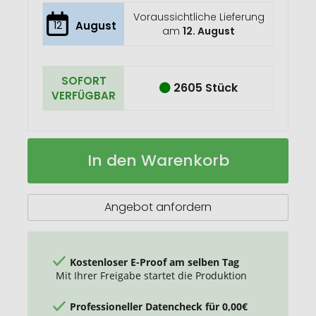
Voraussichtliche Lieferung
12
August
am
12. August
SOFORT
2605 Stück
VERFÜGBAR
Bahrain
Auf
In den Warenkorb
Sport
Lager
T-
Shirt
für
Angebot anfordern
Herren
Kostenloser E-Proof am selben Tag
Mit Ihrer Freigabe startet die Produktion
Professioneller Datencheck für 0,00€