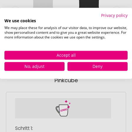
Privacy policy
We use cookies
weiss
schwarz
mit
We may place these for analysis of our visitor data, to improve our website,
Sofort verfügbar
Sofort verfügbar
Sofor
show personalised content and to give you a great website experience. For
more information about the cookies we use open the settings.
2605 Stück
3271 Stück
107
Accept all
No, adjust
Deny
So einfach bestellen Sie Ihre Werbeartikel bei
Pinkcube
Schritt 1: