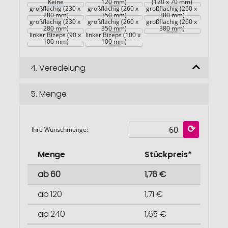
Rückseite 
Keine
Rückseite 
120 mm)
(120 x 70 mm)
Rückseite 
großflächig (230 x 
großflächig (260 x 
großflächig (260 x 
Vorderseite 
280 mm)
Vorderseite 
350 mm)
Vorderseite 
380 mm)
großflächig (230 x 
großflächig (260 x 
großflächig (260 x 
280 mm)
350 mm)
380 mm)
linker Bizeps (90 x 
linker Bizeps (100 x 
100 mm)
100 mm)
4.
Veredelung
5.
Menge
Ihre Wunschmenge:
Menge
Stückpreis*
ab 60
1,76 €
ab 120
1,71 €
ab 240
1,65 €